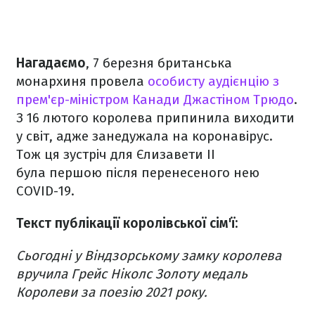
Нагадаємо
, 7 березня британська
монархиня провела
особисту аудієнцію з
прем'єр-міністром Канади Джастіном Трюдо
.
З 16 лютого королева припинила виходити
у світ, адже занедужала на коронавірус.
Тож ця зустріч для Єлизавети ІІ
була першою після перенесеного нею
COVID-19.
Текст публікації королівської сім'ї:
Сьогодні у Віндзорському замку королева
вручила Грейс Ніколс Золоту медаль
Королеви за поезію 2021 року.