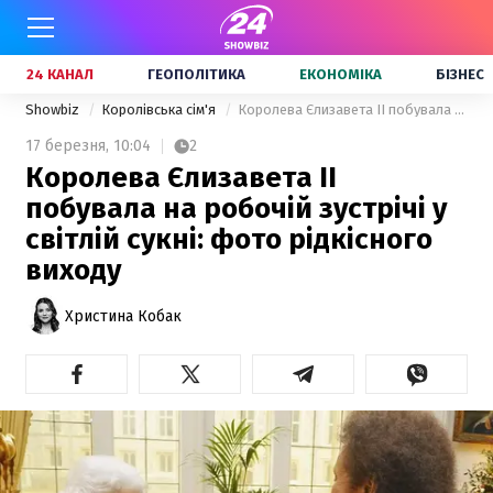
24 КАНАЛ
ГЕОПОЛІТИКА
ЕКОНОМІКА
БІЗНЕС
Showbiz
Королівська сім'я
Королева Єлизавета II побувала на робочій зустрічі у світлій сукні: фото рідкісного виходу
17 березня,
10:04
2
Королева Єлизавета II
побувала на робочій зустрічі у
світлій сукні: фото рідкісного
виходу
Христина Кобак