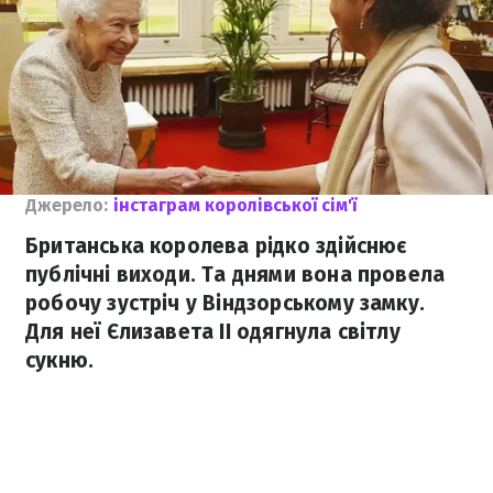
Джерело:
інстаграм королівської сім'ї
Британська королева рідко здійснює
публічні виходи. Та днями вона провела
робочу зустріч у Віндзорському замку.
Для неї Єлизавета II одягнула світлу
сукню.