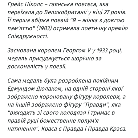
Грейс Ніколс – гаянська поетеса, яка
переїхала до Великобританії у віці 27 років.
Її перша збірка поезій "Я – жінка з довгою
пам'яттю" (1983) отримала поетичну премію
Співдружності.
Заснована королем Георгом V у 1933 році,
медаль присуджується щорічно за
досконалість у поезії.
Сама медаль була розроблена покійним
Едмундом Дюлаком, на одній стороні якої
зображено короновану фігуру королеви, а
на іншій зображено фігуру "Правди", яка
"виходить зі свого колодязя і тримає в
правій руці божественне полум'я
натхнення". Краса є Правда і Правда Краса.