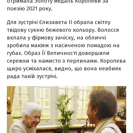
отримала Золоту медаль Королеви за
поезію 2021 року.
Для зустрічі Єлизавета II обрала світлу
твідову сукню бежевого кольору. Волосся
вклала у фірмову зачіску, на обличчі
зробила макіяж з насиченою помадою на
губах. Образ Її Величності довершили
сережки та намисто з перлинами. Королева
щиро усміхалася, видно, що вона неабияк
рада такій зустрічі.