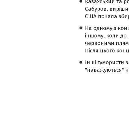
Казахський та р
Сабуров, вирішив
США почала збир
На одному з конц
іншому, коли до 
червоними плям
Після цього кон
Інші гумористи 
"наважуються" н