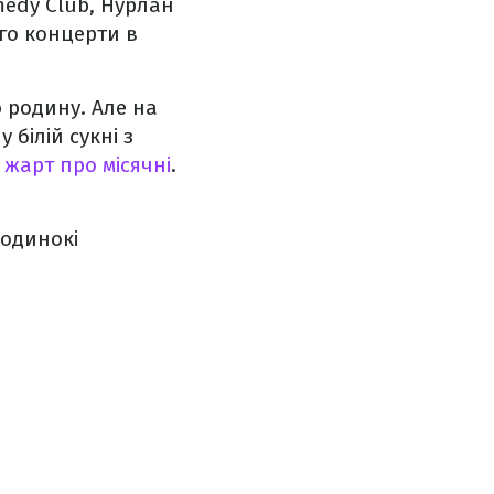
medy Club, Нурлан
ого концерти в
 родину. Але на
 білій сукні з
жарт про місячні
.
оодинокі
.