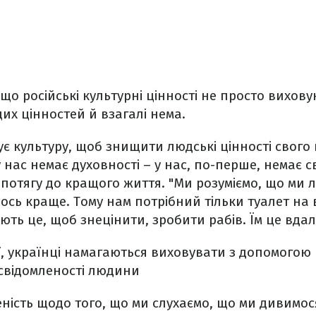
що російські культурні цінності не просто виховую
цих цінностей й взагалі нема.
ує культуру, щоб знищити людські цінності свого 
 нас немає духовності – у нас, по-перше, немає св
 потягу до кращого життя. "Ми розуміємо, що ми л
ось краще. Тому нам потрібний тільки туалет на в
ть це, щоб знецінити, зробити рабів. Їм це вдал
ії, українці намагаються виховувати з допомогою 
усвідомленості людини
еність щодо того, що ми слухаємо, що ми дивимос