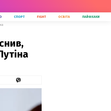
О
СПОРТ
FIGHT
ОСВІТА
ЛАЙФХАКИ
іна
снив,
Путіна