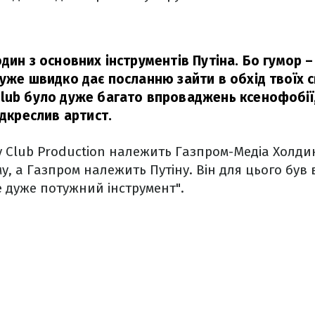
дин з основних інструментів Путіна. Бо гумор 
уже швидко дає посланню зайти в обхід твоїх с
lub було дуже багато впроваджень ксенофобії,
ідкреслив артист.
 Club Production належить Газпром-Медіа Холдин
, а Газпром належить Путіну. Він для цього був
 дуже потужний інструмент".