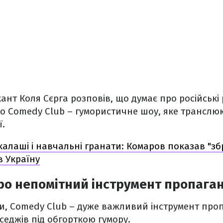
ант Коля Сєрга розповів, що думає про російські
о Comedy Club – гумористичне шоу, яке транслю
ї.
 калаші і навчальні гранати: Комаров показав "зб
в Україну
ро непомітний інструмент пропага
ги, Comedy Club – дуже важливий інструмент проп
седжів під обгорткою гумору.