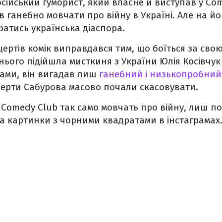
осійський гуморист, який власне й виступав у Co
 ганебно мовчати про війну в Україні. Але на й
атись українська діаспора.
ертів комік виправдався тим, що боїться за свою
нього підійшла мисткиня з України Юлія Косівчук у
ами, він вигадав лиш
ганебний і низькопробний 
церти Сабурова масово почали скасовувати.
з Comedy Club так само мовчать про війну, лиш п
а картинки з чорними квадратами в інстаграмах