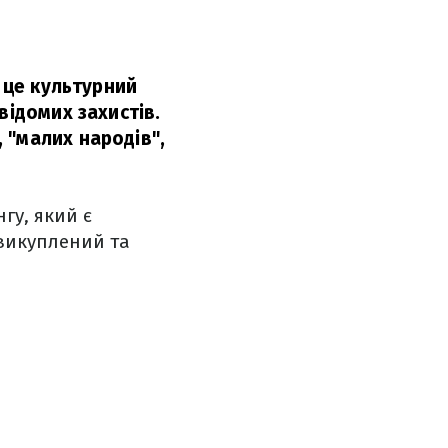
– це культурний
відомих захистів.
 "малих народів",
гу, який є
 викуплений та