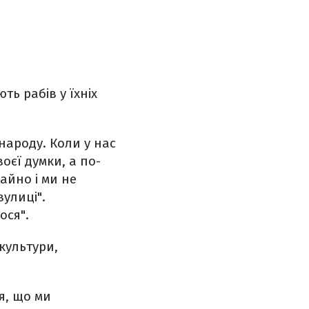
ть рабів у їхніх
народу. Коли у нас
оєї думки, а по-
айно і ми не
улиці".
ося".
культури,
я, що ми