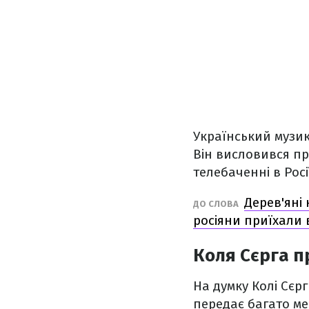
Український музик
Він висловився пр
телебаченні в Росі
Дерев'яні
ДО СЛОВА
росіяни приїхали 
Коля Сєрга п
На думку Колі Сєр
передає багато ме