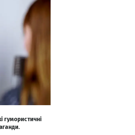
кі гумористичні
аганди.