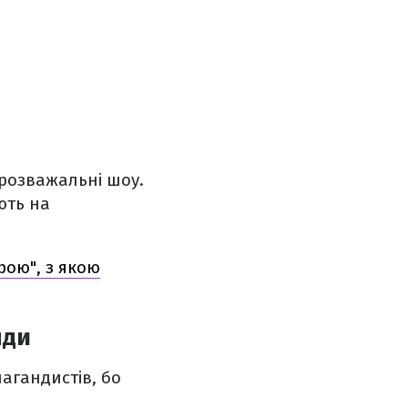
 розважальні шоу.
ють на
рою", з якою
нди
агандистів, бо