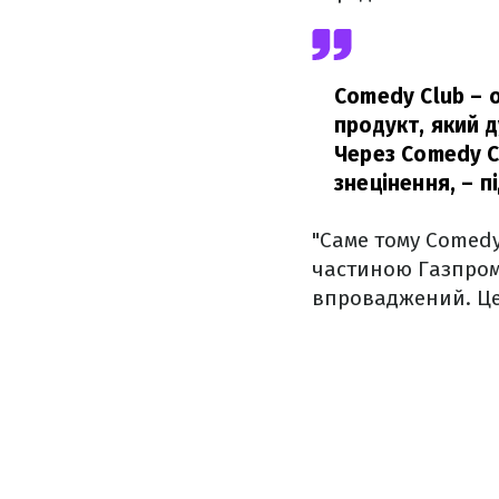
Comedy Club – о
продукт, який д
Через Comedy C
знецінення,
– п
"Саме тому Comedy
частиною Газпрому
впроваджений. Це