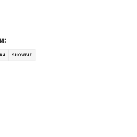
и:
РКИ
SHOWBIZ