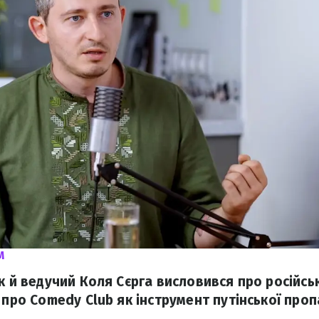
M
к й ведучий Коля Сєрга висловився про російсь
 про Comedy Club як інструмент путінської проп