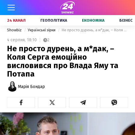
24 КАНАЛ
ГЕОПОЛІТИКА
ЕКОНОМІКА
БІЗНЕС
Showbiz
Українські зірки
Не просто дурень, а м*дак, – Коля Серга емоційно висловився про Влада Яму та Потапа
4 серпня,
18:10
2
Не просто дурень, а м*дак, –
Коля Серга емоційно
висловився про Влада Яму та
Потапа
Марія Бондар