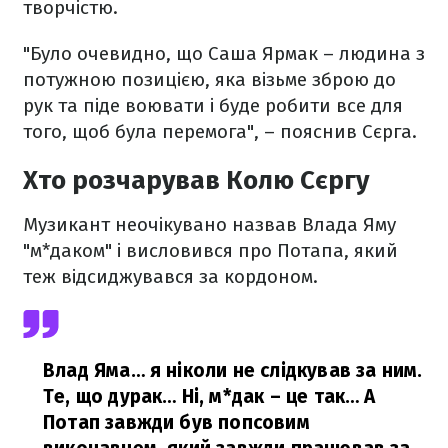
творчістю.
"Було очевидно, що Саша Ярмак – людина з
потужною позицією, яка візьме зброю до
рук та піде воювати і буде робити все для
того, щоб була перемога", – пояснив Сєрга.
Хто розчарував Колю Сєргу
Музикант неочікувано назвав Влада Яму
"м*даком" і висловився про Потапа, який
теж відсиджувався за кордоном.
Влад Яма… я ніколи не слідкував за ним.
Те, що дурак… Ні, м*дак – це так… А
Потап завжди був попсовим