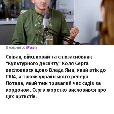
Джерело:
їPash
Співак, військовий та співзасновник
"Культурного десанту" Коля Серга
висловився щодо Влада Ями, який втік до
США, а також українського репера
Потапа, який теж тривалий час сидів за
кордоном. Сєрга жорстко висловився про
цих артистів.