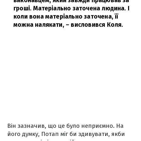
виконавцем, який завжди працював за
гроші. Матеріально заточена людина. І
коли вона матеріально заточена, її
можна налякати,
– висловився Коля.
Він зазначив, що це було неприємно. На
його думку, Потап міг би здивувати, якби