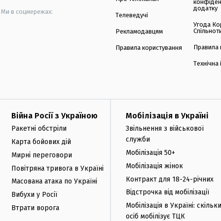
конфіден
додатку
Ми в соцмережах:
Телеведучі
Угода Ко
Спільнот
Рекламодавцям
Правила 
Правила користування
Технічна
Війна Росії з Україною
Мобілізація в Україні
Ракетні обстріли
Звільнення з військової
служби
Карта бойових дій
Мобілізація 50+
Мирні переговори
Мобілізація жінок
Повітряна тривога в Україні
Контракт для 18-24-річних
Масована атака по Україні
Відстрочка від мобілізації
Вибухи у Росії
Мобілізація в Україні: скільк
Втрати ворога
осіб мобілізує ТЦК