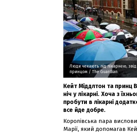
Люди чекають під лікарнею, зві
принцом
/ Тhe Guardian
Кейт Міддлтон та принц 
ніч у лікарні. Хоча з їхн
пробути в лікарні додатк
все йде добре.
Королівська пара висловил
Марії, який допомагав Кейт