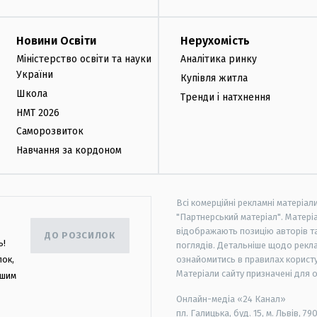
Новини Освіти
Нерухомість
Міністерство освіти та науки
Аналітика ринку
України
Купівля житла
Школа
Тренди і натхнення
НМТ 2026
Саморозвиток
Навчання за кордоном
Всі комерційні рекламні матеріал
"Партнерський матеріал". Матеріа
відображають позицію авторів та 
ДО РОЗСИЛОК
ь!
поглядів. Детальніше щодо рекл
лок,
ознайомитись в правилах користу
Матеріали сайту призначені для 
ашим
Онлайн-медіа «24 Канал»
пл. Галицька, буд. 15, м. Львів, 79