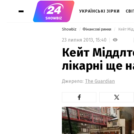
УКРАЇНСЬКІ ЗІРКИ
СВІ
Showbiz
Фінансові ринки
 Кейт Мід
23 липня 2013,
15:40
Кейт Міддлт
лікарні ще н
Джерело:
Тhe Guardian