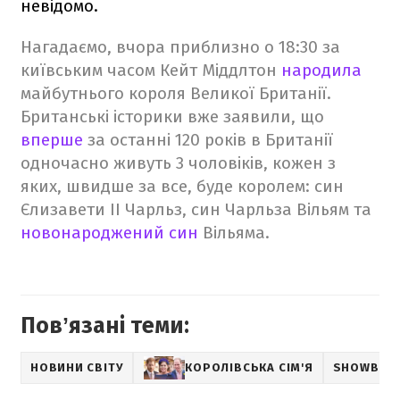
невідомо.
Нагадаємо, вчора приблизно о 18:30 за
київським часом Кейт Міддлтон
народила
майбутнього короля Великої Британії.
Британські історики вже заявили, що
вперше
за останні 120 років в Британії
одночасно живуть 3 чоловіків, кожен з
яких, швидше за все, буде королем: син
Єлизавети ІІ Чарльз, син Чарльза Вільям та
новонароджений син
Вільяма.
Повʼязані теми:
НОВИНИ СВІТУ
КОРОЛІВСЬКА СІМ'Я
SHOWBIZ