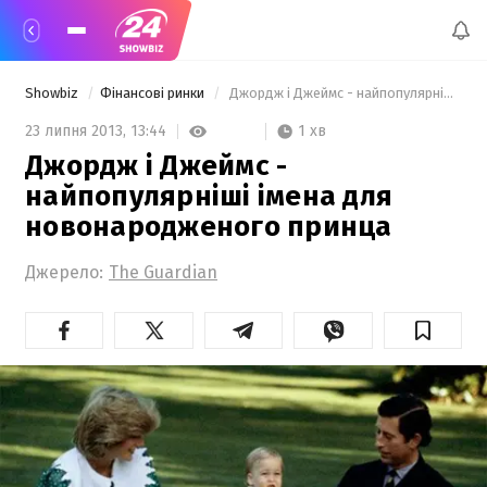
Showbiz
Фінансові ринки
 Джордж і Джеймс - найпопулярніші імена для новонародженого принца 
1 хв
23 липня 2013,
13:44
Джордж і Джеймс -
найпопулярніші імена для
новонародженого принца
Джерело:
Тhe Guardian