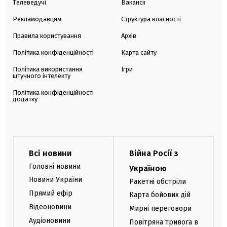
Телеведучі
Вакансії
Рекламодавцям
Структура власності
Правила користування
Архів
Політика конфіденційності
Карта сайту
Політика використання
Ігри
штучного інтелекту
Політика конфіденційності
додатку
Всі новини
Війна Росії з
Головні новини
Україною
Новини України
Ракетні обстріли
Прямий ефір
Карта бойових дій
Відеоновини
Мирні переговори
Аудіоновини
Повітряна тривога в