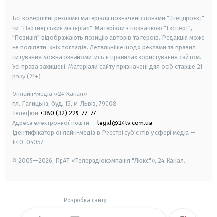
smart tv
samsung smart tv
Всі комерційні рекламні матеріали позначені словами "Спецпроєкт"
чи "Партнерський матеріал". Матеріали з позначкою "Експерт",
"Позиція" відображають позицію авторів та героїв. Редакція може
не поділяти їхніх поглядів. Детальніше щодо реклами та правил
цитування можна ознайомитись в правилах користування сайтом.
Усі права захищені.
Матеріали сайту призначені для осіб старше
21
року (21+)
Онлайн-медіа «24 Канал»
пл. Галицька, буд. 15, м. Львів, 79008
Телефон
+380 (32) 229-77-77
Адреса електронної пошти —
legal@24tv.com.ua
Ідентифікатор онлайн-медіа в Реєстрі суб'єктів у сфері медіа —
R40-06057
© 2005—2026,
ПрАТ «Телерадіокомпанія "Люкс"», 24 Канал.
Розробка сайту
-