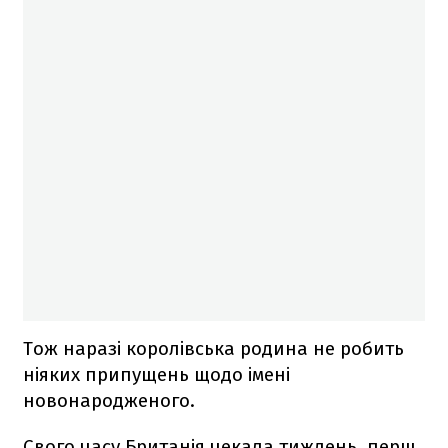
Тож наразі королівська родина не робить
ніяких припущень щодо імені
новонародженого.
Свого часу Британія чекала тиждень, перш