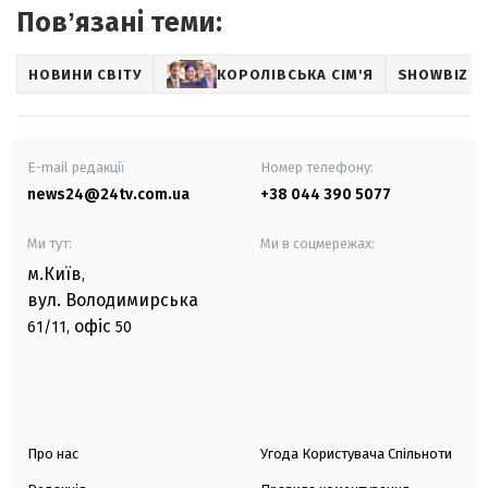
Повʼязані теми:
НОВИНИ СВІТУ
КОРОЛІВСЬКА СІМ'Я
SHOWBIZ
E-mail редакції
Номер телефону:
news24@24tv.com.ua
+38 044 390 5077
Ми тут:
Ми в соцмережах:
м.Київ
,
вул. Володимирська
офіс
61/11,
50
Про нас
Угода Користувача Спільноти