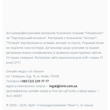
android
apple
smart tv
samsung smart tv
Всі комерційні рекламні матеріали позначені словами "Спецпроєкт"
чи "Партнерський матеріал". Матеріали з позначкою "Експерт",
"Позиція" відображають позицію авторів та героїв. Редакція може
не поділяти їхніх поглядів. Детальніше щодо реклами та правил
цитування можна ознайомитись в правилах користування сайтом.
Усі права захищені.
Матеріали сайту призначені для осіб старше
21
року (21+)
Онлайн-медіа «24 Канал»
пл. Галицька, буд. 15, м. Львів, 79008
Телефон
+380 (32) 229-77-77
Адреса електронної пошти —
legal@24tv.com.ua
Ідентифікатор онлайн-медіа в Реєстрі суб'єктів у сфері медіа —
R40-06057
© 2005—2026,
ПрАТ «Телерадіокомпанія "Люкс"», 24 Канал.