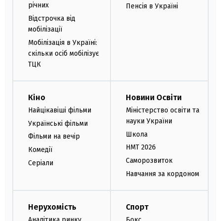
річних
Пенсія в Україні
Відстрочка від
мобілізації
Мобілізація в Україні:
скільки осіб мобілізує
ТЦК
Кіно
Новини Освіти
Найцікавіші фільми
Міністерство освіти та
науки України
Українські фільми
Школа
Фільми на вечір
НМТ 2026
Комедії
Саморозвиток
Серіали
Навчання за кордоном
Нерухомість
Спорт
Аналітика ринку
Бокс