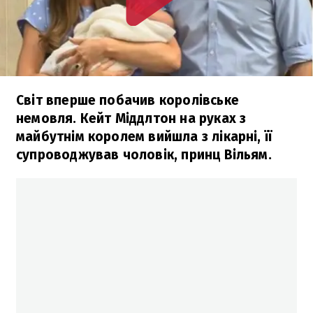
Світ вперше побачив королівське
немовля. Кейт Міддлтон на руках з
майбутнім королем вийшла з лікарні, її
супроводжував чоловік, принц Вільям.