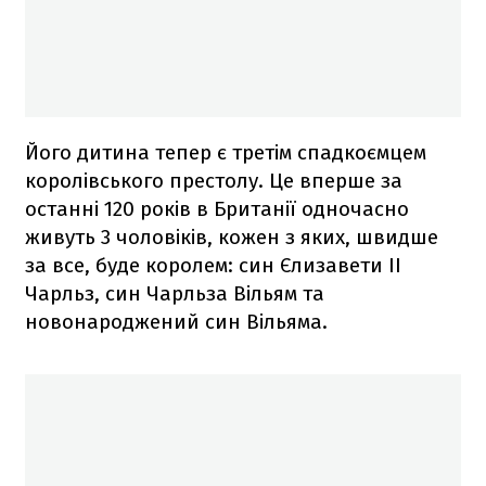
Його дитина тепер є третім спадкоємцем
королівського престолу. Це вперше за
останні 120 років в Британії одночасно
живуть 3 чоловіків, кожен з яких, швидше
за все, буде королем: син Єлизавети ІІ
Чарльз, син Чарльза Вільям та
новонароджений син Вільяма.