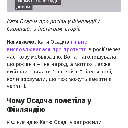
Катя Осадча про росіян у Фінляндії /
Скриншот з інстаграм-сторіс
Нагадаємо,
Катя Осадча
гнівно
висловлювалася про протести
в росії через
часткову мобілізацію. Вона наголошувала,
що росіяни – "не народ, а мотлох", адже
вийшли кричати "нєт войнє" тільки тоді,
коли зрозуміли, що теж можуть вмерти в
Україні.
Чому Осадча полетіла у
Фінляндію
У Фінляндію Катю Осадчу запросили