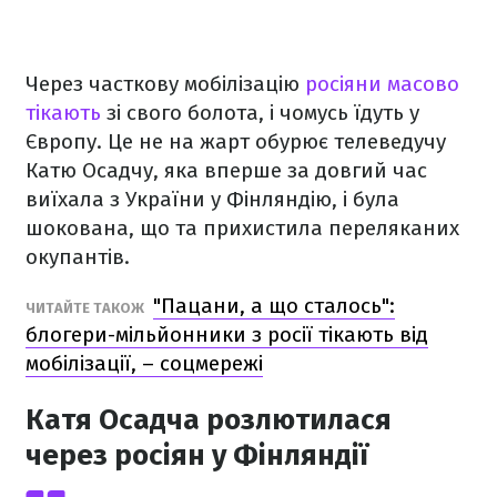
Через часткову мобілізацію
росіяни масово
тікають
зі свого болота, і чомусь їдуть у
Європу. Це не на жарт обурює телеведучу
Катю Осадчу, яка вперше за довгий час
виїхала з України у Фінляндію, і була
шокована, що та прихистила переляканих
окупантів.
"Пацани, а що сталось":
ЧИТАЙТЕ ТАКОЖ
блогери-мільйонники з росії тікають від
мобілізації, – соцмережі
Катя Осадча розлютилася
через росіян у Фінляндії