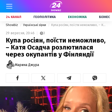
24 КАНАЛ
ГЕОПОЛІТИКА
ЕКОНОМІКА
БІЗНЕС
Showbiz
Українські зірки
Купа росіян, поїсти неможливо, – Катя Осадча розлютилася через окупантів у Фінляндії
29 вересня,
20:46
3
Купа росіян, поїсти неможливо,
– Катя Осадча розлютилася
через окупантів у Фінляндії
Марина Джура