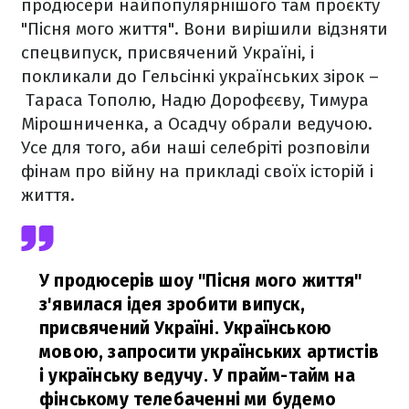
продюсери найпопулярнішого там проєкту
"Пісня мого життя". Вони вирішили відзняти
спецвипуск, присвячений Україні, і
покликали до Гельсінкі українських зірок –
Тараса Тополю, Надю Дорофєєву, Тимура
Мірошниченка, а Осадчу обрали ведучою.
Усе для того, аби наші селебріті розповіли
фінам про війну на прикладі своїх історій і
життя.
У продюсерів шоу "Пісня мого життя"
з'явилася ідея зробити випуск,
присвячений Україні. Українською
мовою, запросити українських артистів
і українську ведучу. У прайм-тайм на
фінському телебаченні ми будемо