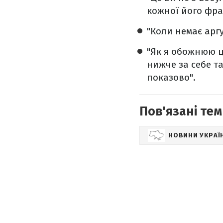
кожної його фраз
"Коли немає аргу
"Як я обожнюю ц
нижче за себе т
показово".
Пов'язані тем
НОВИНИ УКРАЇ