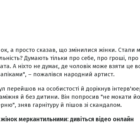
ок, а просто сказав, що змінилися жінки. Стали
ьність? Думають тільки про себе, про гроші, про
та. А ніхто не думає, де чоловік може взяти це вс
папіками", – пожалівся народний артист.
ул перейшов на особистості й дорікнув інтерв'юер
аміжня й без дитини. Він попросив "не мокати йог
рню", зняв гарнітуру й пішов зі скандалом.
 жінок меркантильними: дивіться відео онлайн