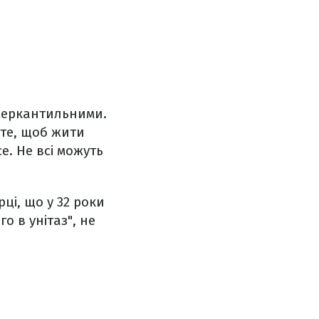
 меркантильними.
 те, щоб жити
е. Не всі можуть
ці, що у 32 роки
о в унітаз", не