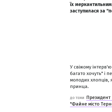
їх меркантильними
заступилася за "п
У свіжому інтерв'
багато хочуть" і 
молодих хлопців, я
принца.
Президент 
ДО ТЕМИ
"Файне мiсто Терн