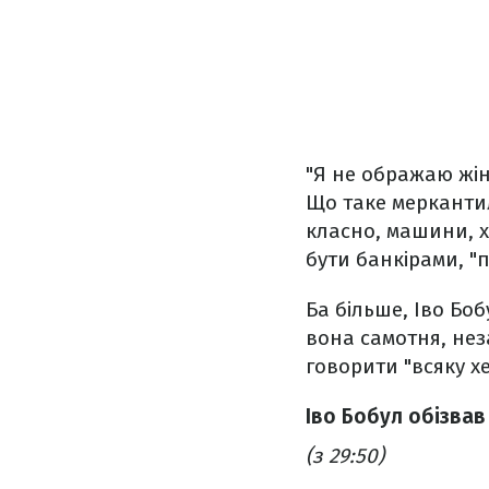
"Я не ображаю жін
Що таке меркантил
класно, машини, ха
бути банкірами, "
Ба більше, Іво Боб
вона самотня, нез
говорити "всяку хе
Іво Бобул обізвав
(з 29:50)