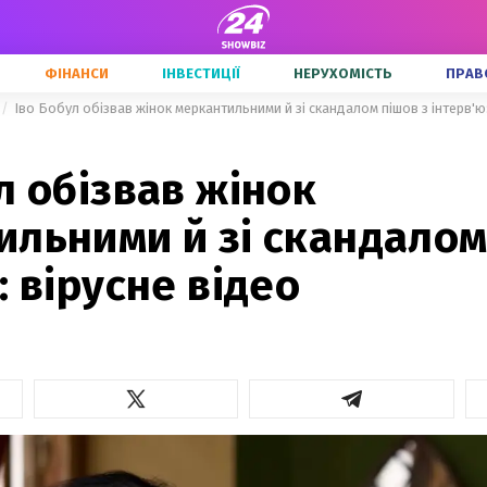
ФІНАНСИ
ІНВЕСТИЦІЇ
НЕРУХОМІСТЬ
ПРАВ
Іво Бобул обізвав жінок меркантильними й зі скандалом пішов з інтерв'ю:
л обізвав жінок
льними й зі скандалом
: вірусне відео