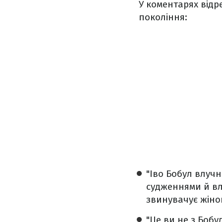
У коментарях відр
покоління:
"Іво Бобул влучн
судженнями й вл
звинувачує жінок
"Це ви не з Бобу