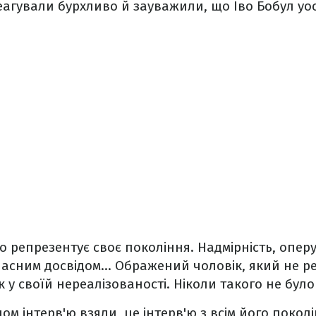
еагували бурхливо й зауважили, що Іво Бобул уо
о репрезентує своє покоління. Надмірність, опер
асним досвідом… Ображений чоловік, який не реа
 у своїй нереалізованості. Ніколи такого не було 
лом інтерв'ю взяли, це інтерв'ю з всім його поколі