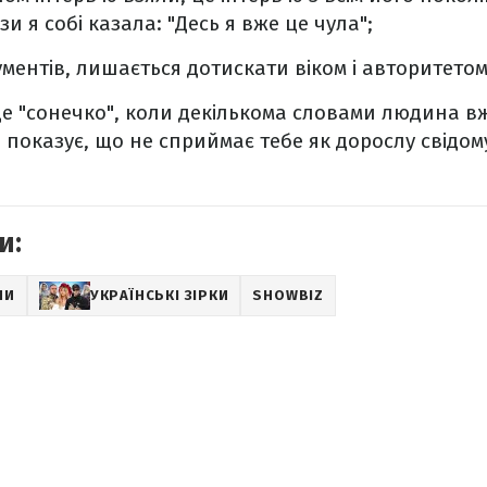
и я собі казала: "Десь я вже це чула";
ментів, лишається дотискати віком і авторитетом
е "сонечко", коли декількома словами людина вж
а показує, що не сприймає тебе як дорослу свідо
и:
НИ
УКРАЇНСЬКІ ЗІРКИ
SHOWBIZ