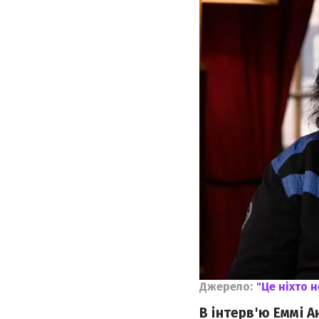
Джерело:
"Це ніхто 
В інтерв'ю Еммі 