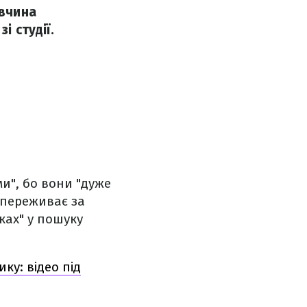
івчина
і студії.
ми", бо вони "дуже
 переживає за
ках" у пошуку
ку: відео під