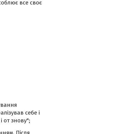
соблює все своє
ування
лізував себе і
і от знову";
нням. Після