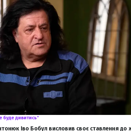
не буде дивитись"
Антонюк Іво Бобул висловив своє ставлення до ж