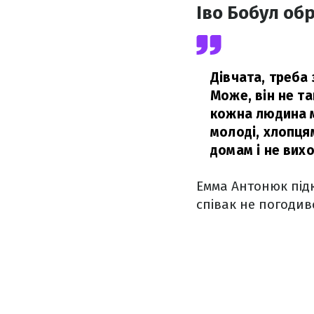
Іво Бобул об
Дівчата, треба
Може, він не та
кожна людина ма
молоді, хлопцям
домам і не вихо
Емма Антонюк підк
співак не погодив