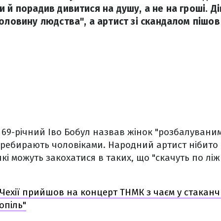
 й порадив дивитися на душу, а не на гроші. Д
оловину людства", а артист зі скандалом пішов з
ю 69-річний Іво Бобул назвав жінок "розбалувани
перебирають чоловіками. Народний артист нібито
кі можуть закохатися в таких, що "скачуть по ліж
Чехії прийшов на концерт ТНМК з чаєм у стаканчи
опiль"