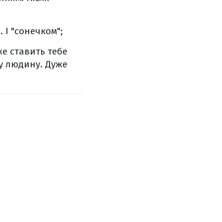
. І "сонечком";
е ставить тебе
му людину. Дуже