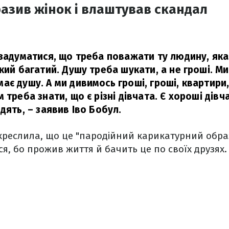
разив жінок і влаштував скандал
 задуматися, що треба поважати ту людину, яка
кий багатий. Душу треба шукати, а не гроші. М
є душу. А ми дивимось гроші, гроші, квартири,
 треба знати, що є різні дівчата. Є хороші дівча
дять,
– заявив Іво Бобул.
реслила, що це "пародійний карикатурний образ
ся, бо прожив життя й бачить це по своїх друзях.