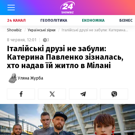
24 КАНАЛ
ГЕОПОЛІТИКА
ЕКОНОМІКА
БІЗНЕС
Showbiz
Українські зірки
Італійські друзі не забули: Катерина Павленко зізналась, хто надав їй житло в Мілані
8 червня,
12:01
3
Італійські друзі не забули:
Катерина Павленко зізналась,
хто надав їй житло в Мілані
Уляна Журба