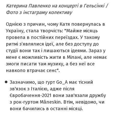
Катерина Павленко на концерті в Гельсінкі /
Фото з інстаграму колективу
Однією з причин, чому Катя повернулась в
Україну, стала творчість: "Майже місяць
провела в постійних переїздах. У такому
ритмі з’являлися ідеї, але без доступу до
студії вони так і лишаються ідеями. Зараз у
мене є можливість жити в Мілані, але немає
змоги писати там музику, а без неї все
навколо втрачає сенс".
Зазначимо, що гурт Go_A має тісний
зв'язок з Італією, адже після
Євробачення-2021 вони зав'язали дружбу
з рок-гуртом Måneskin. Втім, невідомо, чи
вони бачились в останні місяці.