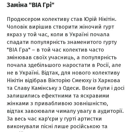
Заміна "ВІА Грі"
Продюсером колективу став Юрій Нікітін.
Чоловік вирішив створити жіночий гурт
якраз у той час, коли в Україні почала
спадати популярність знаменитого гурту
"ВІА Гра" – в той час колектив часто
змінював своїх учасниць, а популярність
почала здебільшого наростати в Росії, але
не в Україні. Відтак, для нового колективу
Нікітін відібрав Вікторію Смеюху із Харкова
та Славу Камінську з Одеси. Вони були і досі
залишились ефектними та яскравими
жінками з привабливою зовнішністю,
відтак завоювали чималу увагу в аудиторії.
За весь час кар'єри у гурті артистки
виконували пісні лише російською та