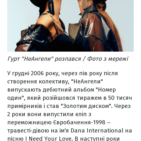
Гурт "НеАнгели" розпався / Фото з мережі
У грудні 2006 року, через пів року після
створення колективу, "НеАнгели"
випускають дебютний альбом "Номер
один", який розійшовся тиражем в 50 тисяч
примірників і став "Золотим диском". Через
2 роки вони випустили кліп з
переможницею Євробачення-1998 –
травесті-дівою на ім'я Dana International на
пісню I Need Your Love. В наступні роки