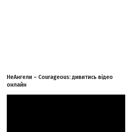
НеАнгели – Courageous: дивитись відео
онлайн