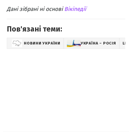
Дані зібрані ні основі
Вікіпедії
Пов'язані теми:
НОВИНИ УКРАЇНИ
УКРАЇНА – РОСІЯ
LIFE