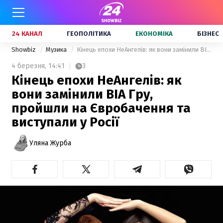
24 КАНАЛ
ГЕОПОЛІТИКА
ЕКОНОМІКА
БІЗНЕС
Showbiz
Музика
Кінець епохи НеАнгелів: як вони замінили ВІА Гру, пройшли на Євробачення та виступали у Росії
4 березня,
14:41
3
Кінець епохи НеАнгелів: як
вони замінили ВІА Гру,
пройшли на Євробачення та
виступали у Росії
Уляна Журба