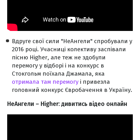
Вдруге свої сили "НеАнгели" спробували у
2016 році. Учасниці колективу заспівали
пісню Higher, але теж не здобули
перемогу у відборі і на конкурс в
Стокгольм поїхала Джамала, яка
отримала там перемогу
і привезла
головний конкурс Євробачення в Україну.
НеАнгели – Higher
: дивитись відео онлайн