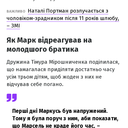
Наталі Портман розлучається з
ВАЖЛИВО
чоловіком-зрадником після 11 років шлюбу,
– ЗМІ
Як Марк відреагував на
молодшого братика
Дружина Тімура Мірошниченка поділилася,
що намагалася приділяти достатньо часу
усім трьом дітям, щоб жоден з них не
відчував себе погано.
Перші дні Маркусь був напружений.
Тому я була поруч з ним, аби показати,
що Марсель не краде його час,
–