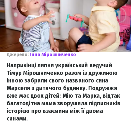
Джерело:
Інна Мірошниченко
Наприкінці липня український ведучий
Тімур Мірошниченко разом із дружиною
Інною забрали свого названого сина
Марселя з дитячого будинку. Подружжя
вже має двох дітей: Мію та Марка, відтак
багатодітна мама зворушила підписників
історією про взаємини між її двома
синами.