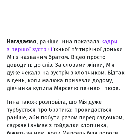
Нагадаємо
, раніше Інна показала
кадри
з першої зустрічі
їхньої п'ятирічної доньки
Мії з названим братом. Відео просто
доводить до сліз. За словами жінки, Мія
дуже чекала на зустріч з хлопчиком. Відтак
в день, коли малюка привезли додому,
дівчинка купила Марселю печиво і пюре.
Інна також розповіла, що Мія дуже
турбується про братика: прокидається
раніше, аби побути разом перед садочком,
саджає і знімає з гойдалки хлопчика,
біжить за ним, коли Марсель біля дороги