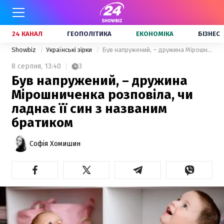
24 КАНАЛ
ГЕОПОЛІТИКА
ЕКОНОМІКА
БІЗНЕС
Showbiz
Українські зірки
Був напружений, – дружина Мірошниченка розповіла, чи ладнає її син з названим братиком
8 серпня,
13:40
3
Був напружений, – дружина
Мірошниченка розповіла, чи
ладнає її син з названим
братиком
Софія Хомишин