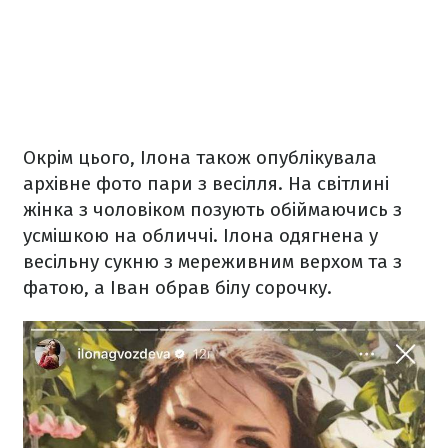
Окрім цього, Ілона також опублікувала
архівне фото пари з весілля. На світлині
жінка з чоловіком позують обіймаючись з
усмішкою на обличчі. Ілона одягнена у
весільну сукню з мереживним верхом та з
фатою, а Іван обрав білу сорочку.