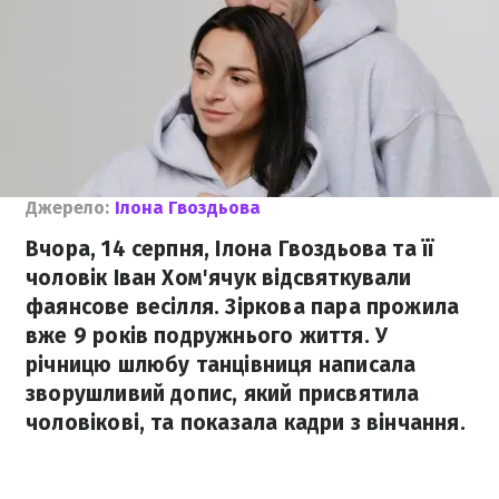
Джерело:
Ілона Гвоздьова
Вчора, 14 серпня, Ілона Гвоздьова та її
чоловік Іван Хом'ячук відсвяткували
фаянсове весілля. Зіркова пара прожила
вже 9 років подружнього життя. У
річницю шлюбу танцівниця написала
зворушливий допис, який присвятила
чоловікові, та показала кадри з вінчання.