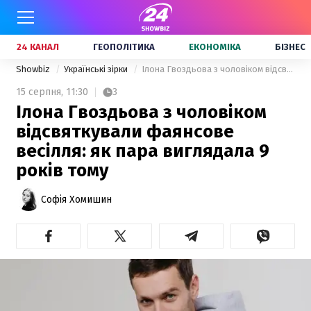
24 КАНАЛ
ГЕОПОЛІТИКА
ЕКОНОМІКА
БІЗНЕС
Showbiz
Українські зірки
Ілона Гвоздьова з чоловіком відсвяткували фаянсове весілля: як пара виглядала 9 років тому
15 серпня,
11:30
3
Ілона Гвоздьова з чоловіком
відсвяткували фаянсове
весілля: як пара виглядала 9
років тому
Софія Хомишин