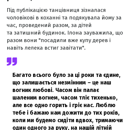
Під публікацією танцівниця зізналася
чоловікові в коханні та подякувала йому за
час, проведений разом, за дітей
та затишний будинок. Ілона зауважила, що
разом вони "посадили вже купу дерев і
навіть лелека встиг завітати".
Багато всього було за ці роки та єдине,
що залишається незмінним – це наш
вогник любові. Часом він палає
шаленим вогнем, часом тліє тихенько,
але все одно горить і гріє нас. Люблю
тебе і бажаю нам дожити до тих років,
коли ми будемо сидіти вдвох, тримаючи
один одного за руку, на нашій літній