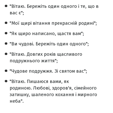
"Вітаю. Бережіть один одного і те, що в
вас є";
"Мої щирі вітання прекрасній родині";
"Як щиро написано, щастя вам";
"Ви чудові. Бережіть один одного";
"Вітаю. Довгих років щасливого
подружнього життя";
"Чудове подружжя. Зі святом вас";
"Вітаю. Пишаюся вами, як
родиною. Любові, здоров'я, сімейного
затишку, шаленого кохання і мирного
неба".