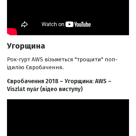
Угорщина
Рок-гурт AWS візьметься "трощити" поп-
ідилію Євробачення.
Євробачення 2018 – Угорщина: AWS –
Viszlát nyár​​ (відео виступу)