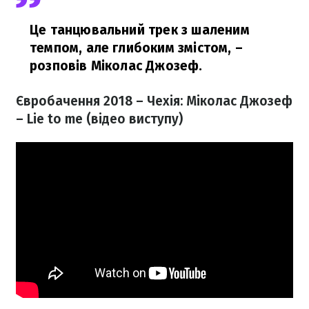
Це танцювальний трек з шаленим
темпом, але глибоким змістом,
–
розповів Міколас Джозеф.
Євробачення 2018 – Чехія: Міколас Джозеф
– Lie to me (відео виступу)