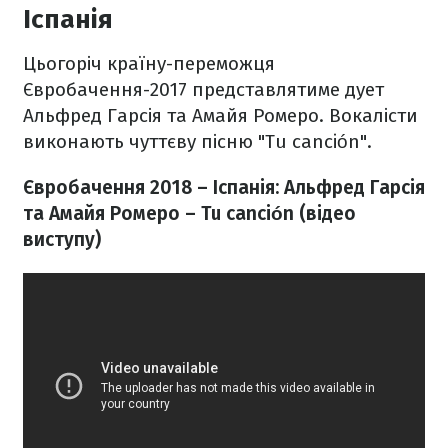
Іспанія
Цьогоріч країну-переможця
Євробачення-2017 представлятиме дует
Альфред Гарсія та Амайя Ромеро. Вокалісти
виконають чуттєву пісню "Tu canción".
Євробачення 2018 – Іспанія: Альфред Гарсія
та Амайя Ромеро – Tu canción (відео
виступу)