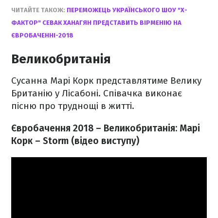
ЧИТАЙТЕ ТАКОЖ:
ПЕРЕМОЖЕЦЬ УКРАЇНСЬКОГО ШОУ "Х-
ФАКТОР" СЕВАК ХАНАГЯН ПРЕДСТАВИТЬ ВІРМЕНІЮ НА
ЄВРОБАЧЕННІ-2018
Великобританія
Сусанна Марі Корк представлятиме Велику
Британію у Лісабоні. Співачка виконає
пісню про труднощі в житті.
Євробачення 2018 – Великобританія:
Марі
Корк – Storm​ (відео виступу)