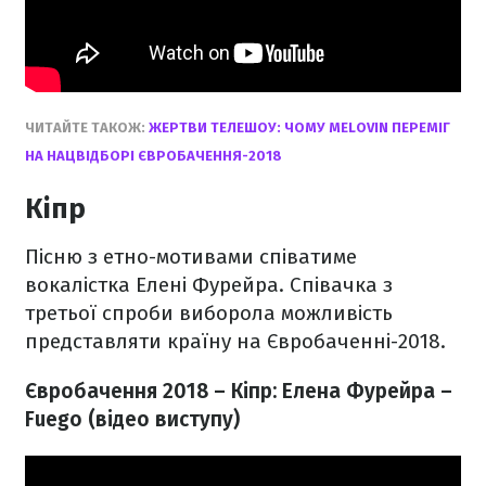
ЧИТАЙТЕ ТАКОЖ:
ЖЕРТВИ ТЕЛЕШОУ: ЧОМУ MELOVIN ПЕРЕМІГ
НА НАЦВІДБОРІ ЄВРОБАЧЕННЯ-2018
Кіпр
Пісню з етно-мотивами співатиме
вокалістка Елені Фурейра. Співачка з
третьої спроби виборола можливість
представляти країну на Євробаченні-2018.
Євробачення 2018 – Кіпр: Елена Фурейра –
Fuego (відео виступу)