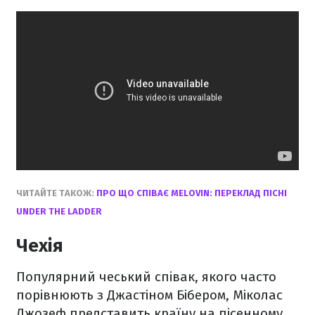
ЧИТАЙТЕ ТАКОЖ:
ПРО ЩО СПІВАЄ MELOVIN: ПЕРЕКЛАД ПІСНІ
UNDER THE LADDER
Чехія
Популярний чеський співак, якого часто
порівнюють з Джастіном Бібером, Міколас
Джозеф представить країну на пісенному