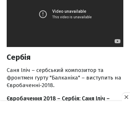
Сербія
Саня Іліч – сербський композитор та
фронтмен гурту "Балканіка" – виступить на
Євробаченні-2018.
Євробачення 2018 – Сербія: Саня Іліч –
Nova deca
​​ (відео виступу)