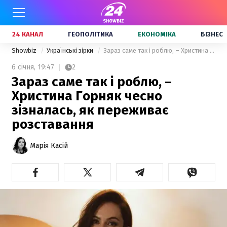
24 КАНАЛ
ГЕОПОЛІТИКА
ЕКОНОМІКА
БІЗНЕС
Showbiz
Українські зірки
Зараз саме так і роблю, – Христина Горняк чесно зізналась, як переживає розставання
6 січня,
19:47
2
Зараз саме так і роблю, –
Христина Горняк чесно
зізналась, як переживає
розставання
Марія Касій