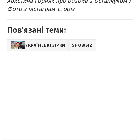
Христина Горняк про розрив з Остапчуком /
Фото з інстаграм-сторіз
Пов'язані теми:
УКРАЇНСЬКІ ЗІРКИ
SHOWBIZ