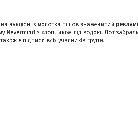
 на аукціоні з молотка пішов знаменитий
реклам
му Nevermind з хлопчиком під водою. Лот забрали
також є підписи всіх учасників групи.