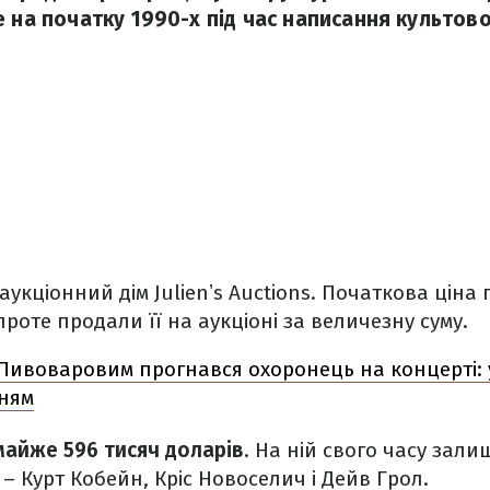
е на початку 1990-х під час написання культов
аукціонний дім Julienʼs Auctions. Початкова ціна
проте продали її на аукціоні за величезну суму.
Пивоваровим прогнався охоронець на концерті: 
ням
майже 596 тисяч доларів
. На ній свого часу зал
 – Курт Кобейн, Кріс Новоселич і Дейв Грол.