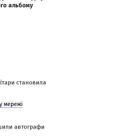
ого альбому
 гітари становила
у мережі
ишили автографи