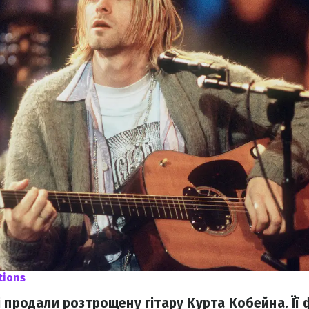
ctions
і продали розтрощену гітару Курта Кобейна. Її