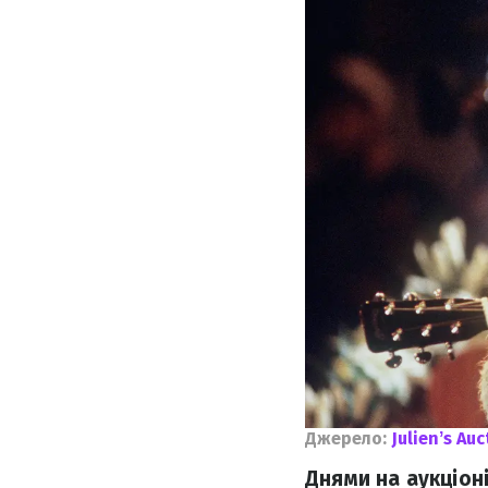
Джерело:
Julienʼs Au
Днями на аукціон