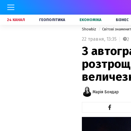
24 КАНАЛ
ГЕОПОЛІТИКА
ЕКОНОМІКА
БІЗНЕС
Showbiz
Світові знамени
22 травня,
13:35
2
З автогр
розтроще
величез
Марія Бондар