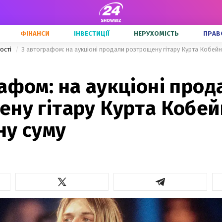
ФІНАНСИ
ІНВЕСТИЦІЇ
НЕРУХОМІСТЬ
ПРАВ
тості
З автографом: на аукціоні продали розтрощену гітару Курта Кобейн
афом: на аукціоні прод
ну гітару Курта Кобей
ну суму