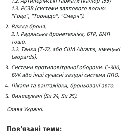
1.2. Артилерійські гармати (калібр 155)
1.3. РСЗВ (системи залпового вогню:
"Град", "Торнадо", "Смерч").
Важка броня.
2.1. Радянська бронетехніка, БТР, БМП
тощо.
2.2. Танки (Т-72, або США Abrams, німецькі
Leopards).
Системи протиповітряної оборони: С-300,
БУК або інші сучасні західні системи ППО.
Пікапи та вантажівки, броньовані авто.
Винищувачі (Su 24, Su 25).
Слава Україні.
Пов'язані теми: