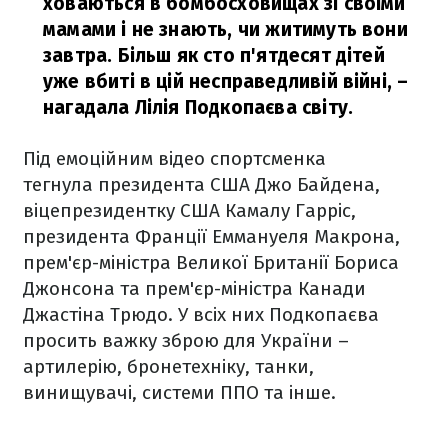
ховаються в бомбосховищах зі своїми
мамами і не знають, чи житимуть вони
завтра. Більш як сто п'ятдесят дітей
уже вбиті в цій несправедливій війні,
–
нагадала Лілія Подкопаєва світу.
Під емоційним відео спортсменка
тегнула президента США Джо Байдена,
віцепрезидентку США Камалу Гарріс,
президента Франції Еммануеля Макрона,
прем'єр-міністра Великої Британії Бориса
Джонсона та прем'єр-міністра Канади
Джастіна Трюдо. У всіх них Подкопаєва
просить важку зброю для України –
артилерію, бронетехніку, танки,
винищувачі, системи ППО та інше.