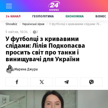
24 КАНАЛ
ГЕОПОЛІТИКА
ЕКОНОМІКА
БІЗНЕС
Showbiz
Українські зірки
У футболці з кривавими слідами: Лілія Подкопаєва просить світ про танки і винищувачі для України
5 квітня,
10:34
2
У футболці з кривавими
слідами: Лілія Подкопаєва
просить світ про танки і
винищувачі для України
Марина Джура