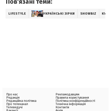
Пов'язані теми:
LIFESTYLE
УКРАЇНСЬКІ ЗІРКИ
SHOWBIZ
КУРЙ
Про нас
Рекламодавцям
Редакція
Правила користування
Редакційна політика
Політика конфіденційності
Про телеканал
Технічна інформація
Телеведучі
Контакти
Вакансії
Архів