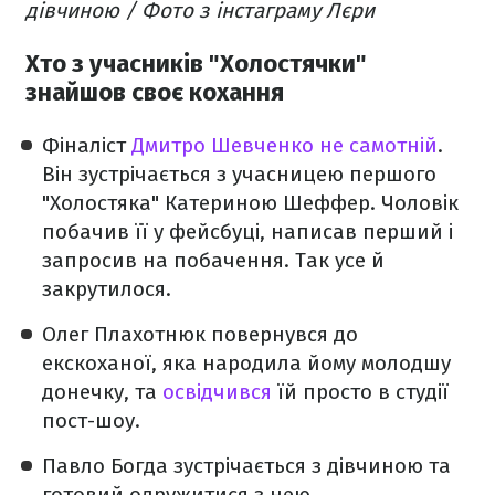
дівчиною / Фото з інстаграму Лєри
Хто з учасників "Холостячки"
знайшов своє кохання
Фіналіст
Дмитро Шевченко не самотній
.
Він зустрічається з учасницею першого
"Холостяка" Катериною Шеффер. Чоловік
побачив її у фейсбуці, написав перший і
запросив на побачення. Так усе й
закрутилося.
Олег Плахотнюк повернувся до
екскоханої, яка народила йому молодшу
донечку, та
освідчився
їй просто в студії
пост-шоу.
Павло Богда зустрічається з дівчиною та
готовий одружитися з нею.