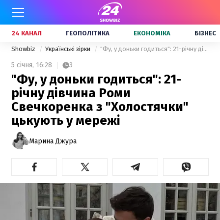
24 КАНАЛ
ГЕОПОЛІТИКА
ЕКОНОМІКА
БІЗНЕС
Showbiz
Українські зірки
"Фу, у доньки годиться": 21-річну дівчина Роми Свечкоренка з "Холостячки" цькують у мережі
5 січня,
16:28
3
"Фу, у доньки годиться": 21-
річну дівчина Роми
Свечкоренка з "Холостячки"
цькують у мережі
Марина Джура