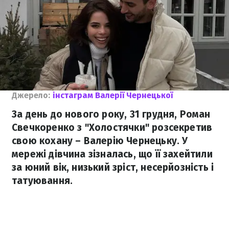
Джерело:
інстаграм Валерії Чернецької
За день до нового року, 31 грудня, Роман
Свечкоренко з "Холостячки" розсекретив
свою кохану – Валерію Чернецьку. У
мережі дівчина зізналась, що її захейтили
за юний вік, низький зріст, несерйозність і
татуювання.