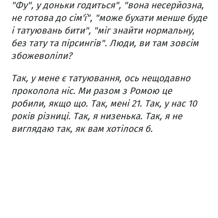
"Фу", у доньки годиться", "вона несерйозна,
не готова до сім'ї", "може бухати менше буде
і татуювань бити", "міг знайти нормальну,
без тату та пірсингів". Люди, ви там зовсім
збожеволіли?
Так, у мене є татуювання, ось нещодавно
проколола ніс. Ми разом з Ромою це
робили, якщо що. Так, мені 21. Так, у нас 10
років різниці. Так, я низенька. Так, я не
виглядаю так, як вам хотілося б.