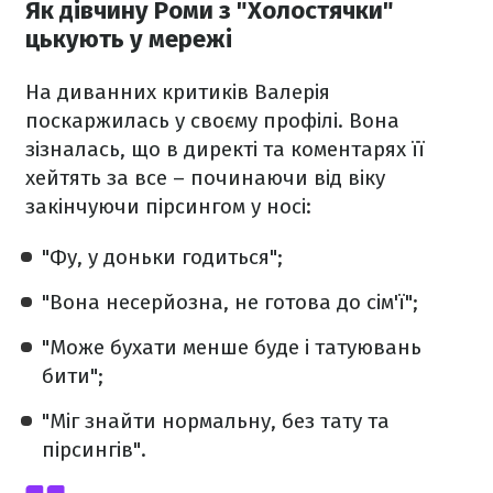
Як дівчину Роми з "Холостячки"
цькують у мережі
На диванних критиків Валерія
поскаржилась у своєму профілі. Вона
зізналась, що в директі та коментарях її
хейтять за все – починаючи від віку
закінчуючи пірсингом у носі:
"Фу, у доньки годиться";
"Вона несерйозна, не готова до сім'ї";
"Може бухати менше буде і татуювань
бити";
"Міг знайти нормальну, без тату та
пірсингів".