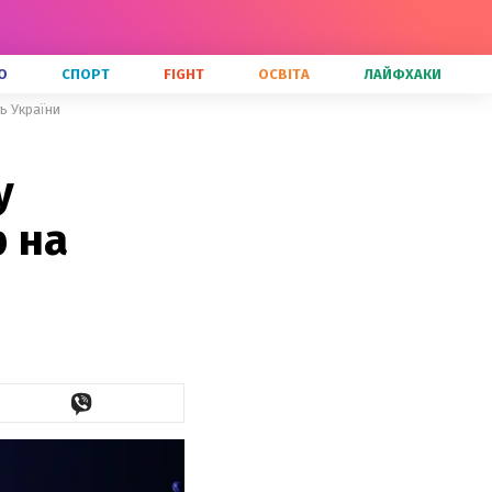
О
СПОРТ
FIGHT
ОСВІТА
ЛАЙФХАКИ
ть України
у
р на