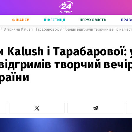
ФІНАНСИ
ІНВЕСТИЦІЇ
НЕРУХОМІСТЬ
ПРАВ
З піснями Kalush і Тарабарової: у Франції відгримів творчий вечір на чес
и Kalush і Тарабарової: 
відгримів творчий вечі
раїни