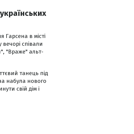
 українських
я Гарсена в місті
у вечорі співали
", "Враже" альт-
ттєвий танець під
она набула нового
нути свій дім і