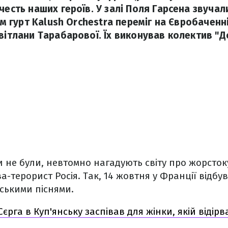
честь наших героїв. У залі Поля Гарсена звучали
ким гурт Kalush Orchestra переміг на Євробаченн
вітлани Тарабарової. Їх виконував колектив "Д
и не були, невтомно нагадують світу про жорстоку
-терорист Росія. Так, 14 жовтня у Франції відбув
ськими піснями.
Сєрга в Куп'янську заспівав для жінки, якій відір