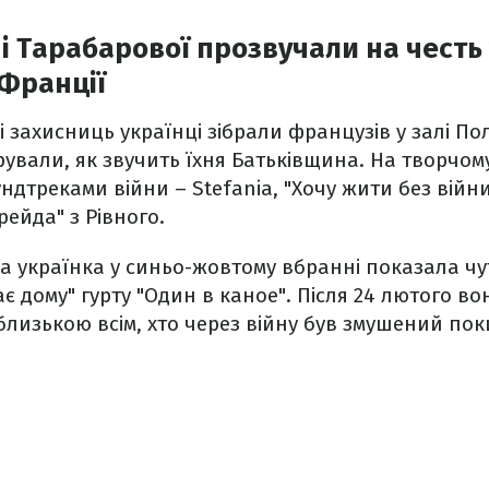
 і Тарабарової прозвучали на честь
 Франції
і захисниць українці зібрали французів у залі Пол
рували, як звучить їхня Батьківщина. На творчом
ундтреками війни – Stefania, "Хочу жити без війни
рейда" з Рівного.
ка українка у синьо-жовтому вбранні показала чу
ає дому" гурту "Один в каное". Після 24 лютого в
близькою всім, хто через війну був змушений поки