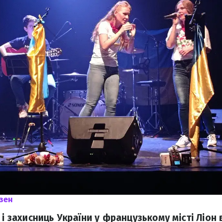
зен
 і захисниць України у французькому місті Ліо