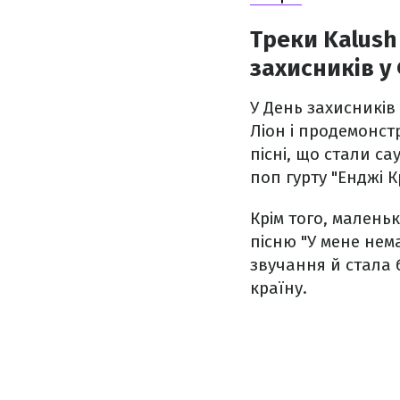
Треки Kalush
захисників у
У День захисників 
Ліон і продемонст
пісні, що стали са
поп гурту "Енджі К
Крім того, малень
пісню "У мене нем
звучання й стала 
країну.