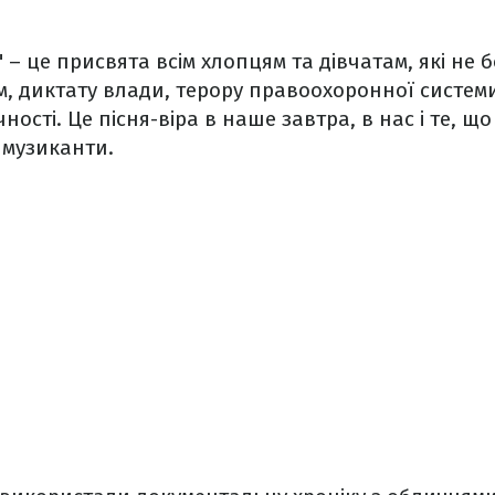
 – це присвята всім хлопцям та дівчатам, які не 
м, диктату влади, терору правоохоронної систем
ості. Це пісня-віра в наше завтра, в нас і те, що
 музиканти.