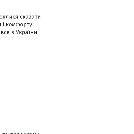
боялися сказати
и і комфорту
 все в України