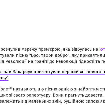
 розчулив мережу прем'єрою, яка відбулась на
ют
ували пісню "Бро, твори добро", яку присвятили
ід Революції на граніті до Революції гідності та п
ослав Вакарчук презентував перший хіт нового п
ову"
іолет" називають цю пісню однією з найоптиміст
их зі свого репертуару. Вони прагнуть довести, 
залежить від маленьких змін, рушійною силою я