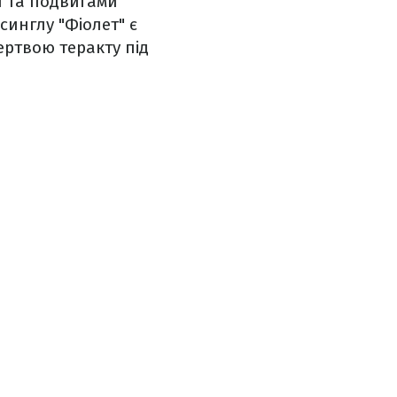
и та подвигами
синглу "Фіолет" є
ертвою теракту під