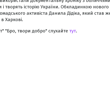
 використали документальну хроніку з обличчям
и і творять історію України. Обкладинкою нового 
ромадського активіста Данила Дідіка, який став ж
 в Харкові.
ет" "Бро, твори добро" слухайте
тут
.