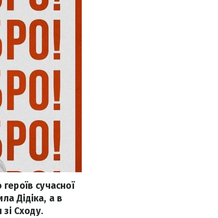
 героїв сучасної
а Дідіка, а в
 зі Сходу.