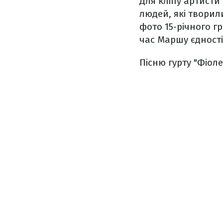
Для кліпу артисти
людей, які творил
фото 15-річного г
час Маршу єдності
Пісню гурту "Фіол