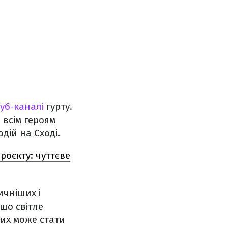
уб-каналі
гурту.
 всім героям
одій на Сході.
роєкту: чуттєве
ичніших і
що світле
ких може стати