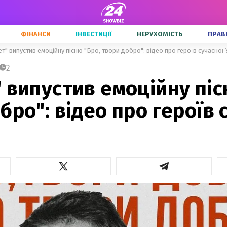
ФІНАНСИ
ІНВЕСТИЦІЇ
НЕРУХОМІСТЬ
ПРАВ
т" випустив емоційну пісню "Бро, твори добро": відео про героїв сучасної 
2
 випустив емоційну піс
бро": відео про героїв 