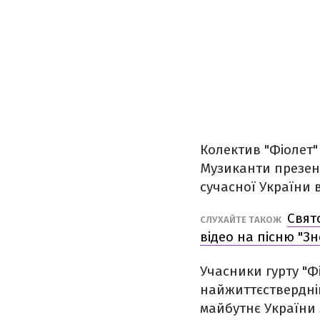
Колектив "Фіолет"
Музиканти презент
сучасної України в
Свят
СЛУХАЙТЕ ТАКОЖ
відео на пісню "Зн
Учасники гурту "Ф
найжиттєствердніш
майбутнє України 