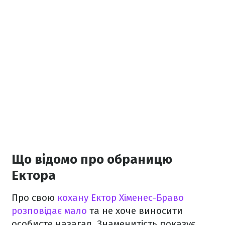
Що відомо про обраницю
Ектора
Про свою
кохану Ектор Хіменес-Браво
розповідає мало
та не хоче виносити
особисте назагал. Знаменитість показує