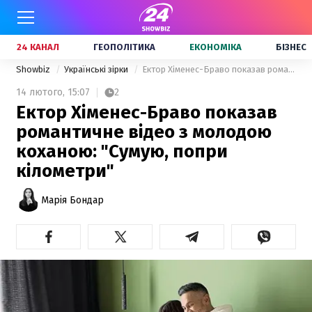
24 КАНАЛ
ГЕОПОЛІТИКА
ЕКОНОМІКА
БІЗНЕС
Showbiz
Українські зірки
Ектор Хіменес-Браво показав романтичне відео з молодою коханою: "Сумую, попри кілометри"
14 лютого,
15:07
2
Ектор Хіменес-Браво показав
романтичне відео з молодою
коханою: "Сумую, попри
кілометри"
Марія Бондар