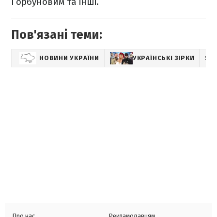
Горбуновим та інші.
Пов'язані теми:
НОВИНИ УКРАЇНИ
УКРАЇНСЬКІ ЗІРКИ
SH
Про нас
Рекламодавцям