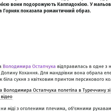
нією вони подорожують Каппадокією. У мальовн
на Горняк показала романтичний образ.
на
Володимира Остапчука
відправилась в одне з 
– Долину Кохання. Для мандрівки вона обрала ел
к біла сукня з квітковим принтом персикового к
 Володимира Остапчука полетіла в Туреччину з
 відео
ни міді з оголеними плечима, об'ємними рукава