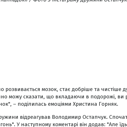
о розвивається мозок, стає добріше та чистіше д
но можу сказати, що вкладаючи в подорожі, ви 
ок", – поділилась емоціями Христина Горняк.
ружини відреагував Володимир Остапчук. Споча
гонь". У наступному коментарі він додав: "Але їд