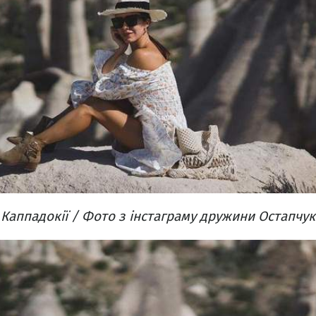
 Каппадокії / Фото з інстаграму дружини Остапчук