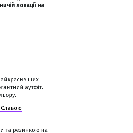
ичій локації на
найкрасивіших
егантний аутфіт.
ольору.
і Славою
ми та резинкою на