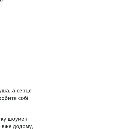
уша, а серце
робите собі
тку шоумен
ь вже додому,