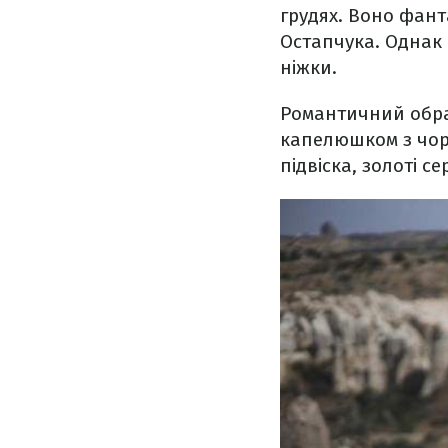
грудях. Воно фант
Остапчука. Однак 
ніжки.
Романтичний обра
капелюшком з чорн
підвіска, золоті с