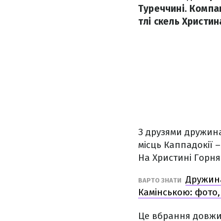
Туреччині. Компа
тлі скель Христи
З друзями дружи
місць Каппадокії 
На Христині Горня
Дружина
ВАРТО ЗНАТИ
Камінською: фото,
Це вбрання довжи