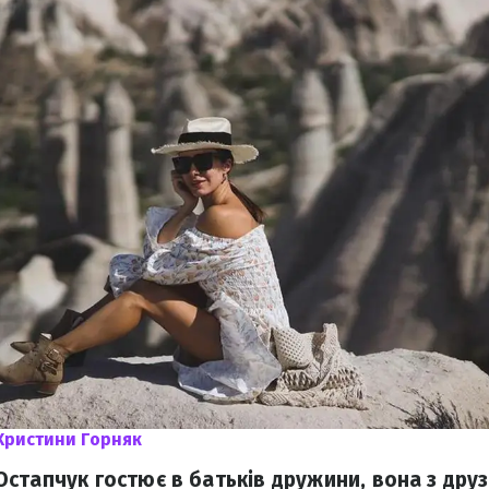
Христини Горняк
стапчук гостює в батьків дружини, вона з дру