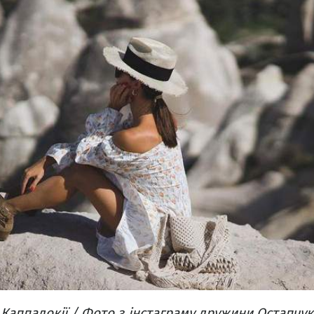
 Каппадокії / Фото з інстаграму дружини Остапчук