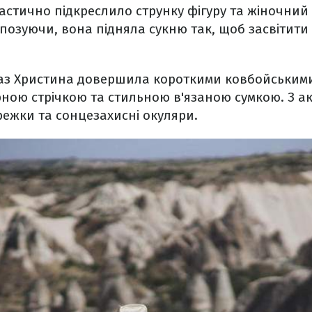
астично підкреслило струнку фігуру та жіночний
позуючи, вона підняла сукню так, щоб засвітит
з Христина довершила короткими ковбойськими
ою стрічкою та стильною в'язаною сумкою. З акс
ережки та сонцезахисні окуляри.