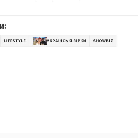
и:
LIFESTYLE
УКРАЇНСЬКІ ЗІРКИ
SHOWBIZ