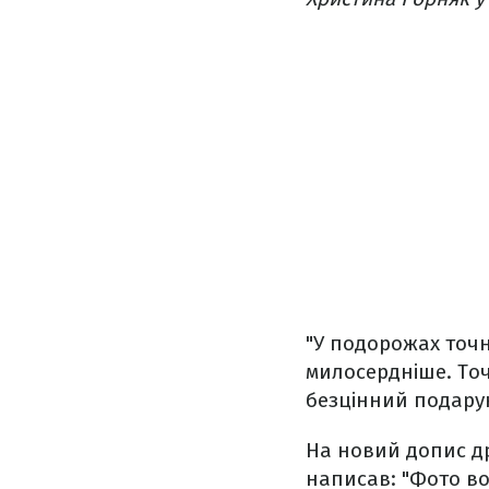
"У подорожах точн
милосердніше. Точ
безцінний подарун
На новий допис д
написав: "Фото во