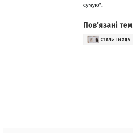
сумую".
Пов'язані тем
СТИЛЬ І МОДА