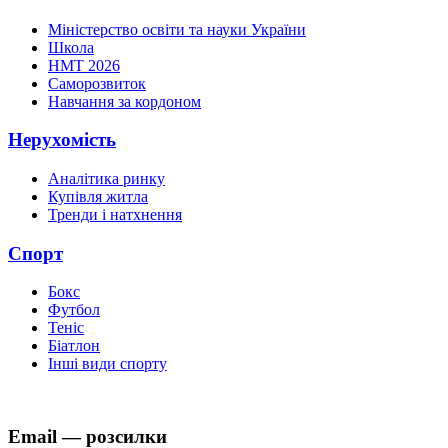
Міністерство освіти та науки України
Школа
НМТ 2026
Саморозвиток
Навчання за кордоном
Нерухомість
Аналітика ринку
Купівля житла
Тренди і натхнення
Спорт
Бокс
Футбол
Теніс
Біатлон
Інші види спорту
Email — розсилки