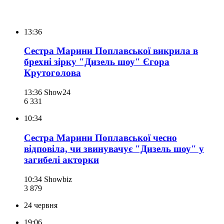
13:36
Сестра Марини Поплавської викрила в
брехні зірку "Дизель шоу" Єгора
Крутоголова
13:36
Show24
6 331
10:34
Сестра Марини Поплавської чесно
відповіла, чи звинувачує "Дизель шоу" у
загибелі акторки
10:34
Showbiz
3 879
24 червня
19:06