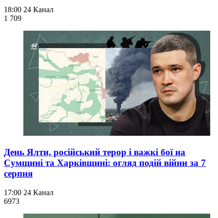
18:00
24 Канал
1 709
День Ялти, російський терор і важкі бої на
Сумщині та Харківщині: огляд подій війни за 7
серпня
17:00
24 Канал
697
3