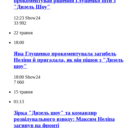
прокоментував рішення Глущенко піти з
"Дизель Шоу"
12:23
Show24
33 992
22 травня
18:00
Яна Глущенко прокоментувала загибель
Неліпи й пригадала, як він пішов з "Дизель
шоу"
18:00
Show24
7 060
15 травня
01:13
Зірка "Дизель шоу" та командир
розвідувального взводу: Максим Неліпа
загинув на фронті