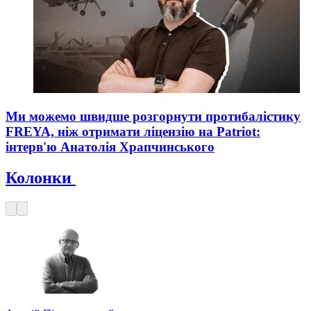
Ми можемо швидше розгорнути протибалістику
FREYA, ніж отримати ліцензію на Patriot:
інтерв'ю Анатолія Храпчинського
Колонки