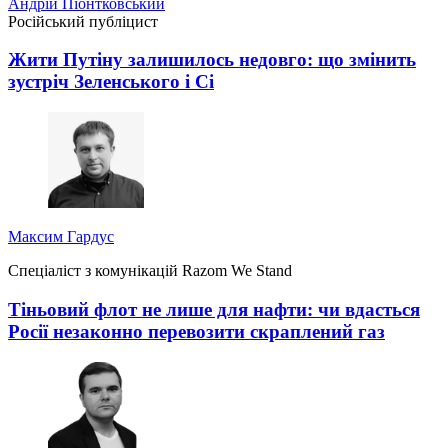
Андрій Піонтковський
Російський публіцист
Жити Путіну залишилось недовго: що змінить
зустріч Зеленського і Сі
Максим Гардус
Спеціаліст з комунікацій Razom We Stand
Тіньовий флот не лише для нафти: чи вдасться
Росії незаконно перевозити скраплений газ