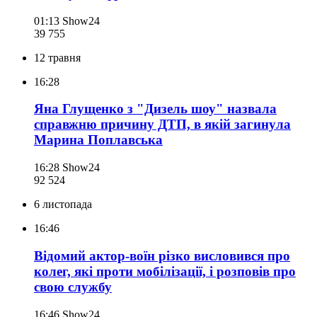
01:13
Show24
39 755
12 травня
16:28
Яна Глущенко з "Дизель шоу" назвала
справжню причину ДТП, в якій загинула
Марина Поплавська
16:28
Show24
92 524
6 листопада
16:46
Відомий актор-воїн різко висловився про
колег, які проти мобілізації, і розповів про
свою службу
16:46
Show24