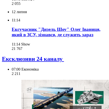
2 055
12 липня
11:14
Ексучасник "Дизель Шоу" Олег Іваниця,
який в ЗСУ, зізнався, де служить зараз
11:14
Show
21 767
Ексклюзиви 24 каналу
07:00
Економіка
2 211