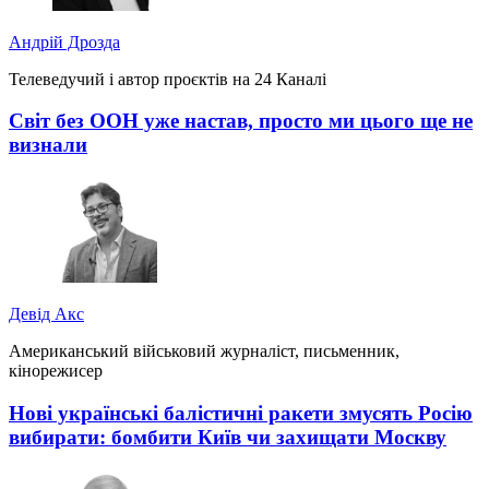
Андрій Дрозда
Телеведучий і автор проєктів на 24 Каналі
Світ без ООН уже настав, просто ми цього ще не
визнали
Девід Акс
Американський військовий журналіст, письменник,
кінорежисер
Нові українські балістичні ракети змусять Росію
вибирати: бомбити Київ чи захищати Москву