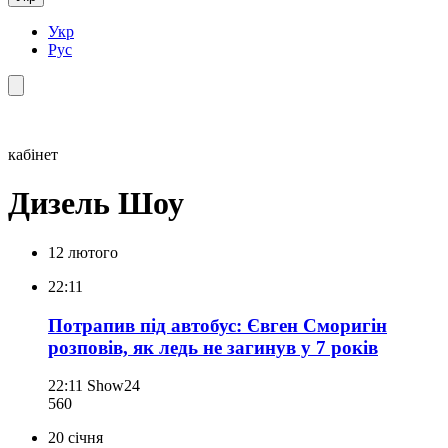
Укр
Рус
кабінет
Дизель Шоу
12 лютого
22:11
Потрапив під автобус: Євген Сморигін
розповів, як ледь не загинув у 7 років
22:11
Show24
560
20 січня