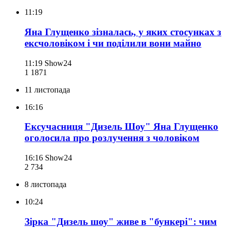
11:19
Яна Глущенко зізналась, у яких стосунках з
ексчоловіком і чи поділили вони майно
11:19
Show24
1 187
1
11 листопада
16:16
Ексучасниця "Дизель Шоу" Яна Глущенко
оголосила про розлучення з чоловіком
16:16
Show24
2 734
8 листопада
10:24
Зірка "Дизель шоу" живе в "бункері": чим