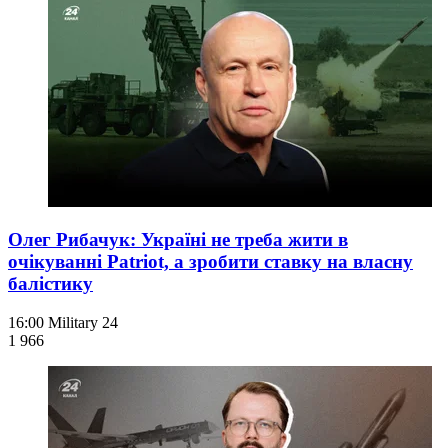
Олег Рибачук: Україні не треба жити в
очікуванні Patriot, а зробити ставку на власну
балістику
16:00
Military 24
1 966