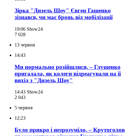
Зірка "Дизель Шоу" Євген Гашенко
зізнався, чи має бронь від мобілізації
19:06
Show24
7 028
13 червня
14:43
Ми нормально розійшлися, – Глущенко
пригадала, як колеги відреагували на її
вихід з "Дизель Шоу"
14:43
Show24
2 043
5 червня
12:23
Було прикро і незрозуміло, – Крутоголов