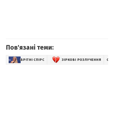
Пов'язані теми:
БРІТНІ СПІРС
ЗІРКОВІ РОЗЛУЧЕННЯ
СВІ