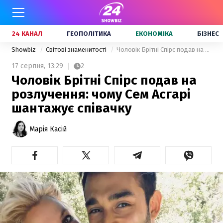
24 КАНАЛ
ГЕОПОЛІТИКА
ЕКОНОМІКА
БІЗНЕС
Showbiz
Світові знаменитості
Чоловік Брітні Спірс подав на розлучення: чому Сем Асгарі шантажує співачку
17 серпня,
13:29
2
Чоловік Брітні Спірс подав на
розлучення: чому Сем Асгарі
шантажує співачку
Марія Касій