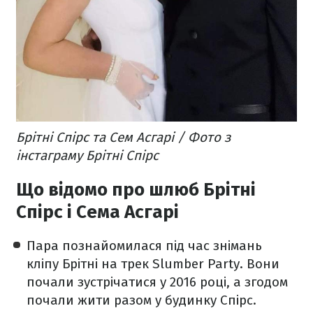
Брітні Спірс та Сем Асгарі / Фото з
інстаграму Брітні Спірс
Що відомо про шлюб Брітні
Спірс і Сема Асгарі
Пара познайомилася під час знімань
кліпу Брітні на трек Slumber Party. Вони
почали зустрічатися у 2016 році, а згодом
почали жити разом у будинку Спірс.