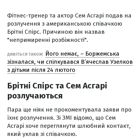
Фітнес-тренер та актор Сем Асгарі подав на
розлучення з американською співачкою
Брітні Спірс. Причиною він назвав
"непримиренні розбіжності".
Його немає, – Боржемська
ДИВІТЬСЯ ТАКОЖ
зізналася, чи спілкувався В’ячеслав Узелков
з дітьми після 24 лютого
Брітні Спірс та Сем Асгарі
розлучаються
Пара ще ніяк не прокоментувала заяви про
їхнє розлучення. Зі ЗМІ відомо, що Сем
Асгарі хоче переглянути шлюбний контакт,
який уклав зі співачкою.