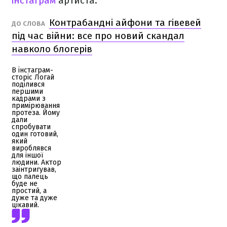
інстаграм
артиста.
Контрабандні айфони та гівевей
ДО СЛОВА
під час війни: все про новий скандал
навколо блогерів
В інстаграм-
сторіс Логай
поділився
першими
кадрами з
примірювання
протеза. Йому
дали
спробувати
один готовий,
який
вироблявся
для іншої
людини. Актор
заінтригував,
що палець
буде не
простий, а
дуже та дуже
цікавий.