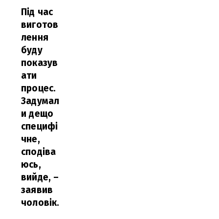
Під час
виготов
лення
буду
показув
ати
процес.
Задумал
и дещо
специфі
чне,
сподіва
юсь,
вийде,
–
заявив
чоловік.