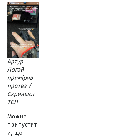
Артур
Логай
приміряв
протез /
Скриншот
ТСН
Можна
припустит
и, що