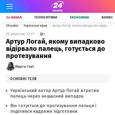
24 КАНАЛ
ГЕОПОЛІТИКА
ЕКОНОМІКА
БІЗНЕС
Showbiz
Українські зірки
Артур Логай, якому випадково відірвало палець, готується до протезування
25 вересня,
13:11
4
Артур Логай, якому випадково
відірвало палець, готується до
протезування
Марта Гнат
ОСНОВНІ ТЕЗИ
Український актор Артур Логай втратив
палець через нещасний випадок.
Він готується до протезування пальця і
поділився кадрами підготовки.