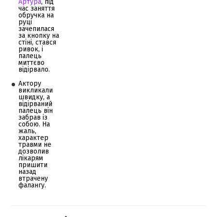
Артура
, під
час заняття
обручка на
руці
зачепилася
за кнопку на
стіні, стався
ривок, і
палець
миттєво
відірвало.
Актору
викликали
швидку, а
відірваний
палець він
забрав із
собою. На
жаль,
характер
травми не
дозволив
лікарям
пришити
назад
втрачену
фалангу.