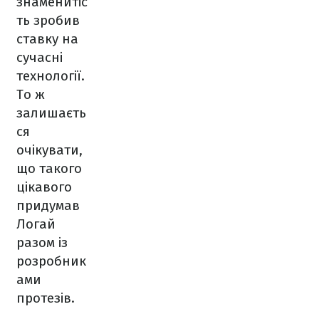
знаменитіс
ть зробив
ставку на
сучасні
технології.
То ж
залишаєть
ся
очікувати,
що такого
цікавого
придумав
Логай
разом із
розробник
ами
протезів.