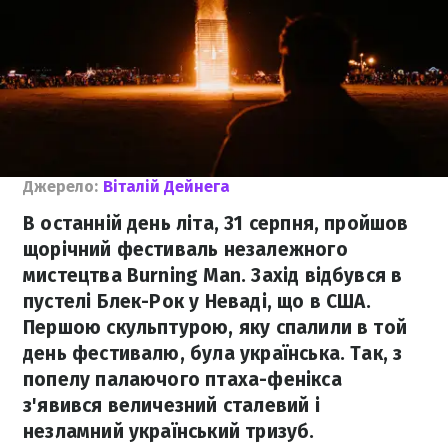
Джерело:
Віталій Дейнега
В останній день літа, 31 серпня, пройшов
щорічний фестиваль незалежного
мистецтва Burning Man. Захід відбувся в
пустелі Блек-Рок у Неваді, що в США.
Першою скульптурою, яку спалили в той
день фестивалю, була українська. Так, з
попелу палаючого птаха-фенікса
з'явився величезний сталевий і
незламний український тризуб.