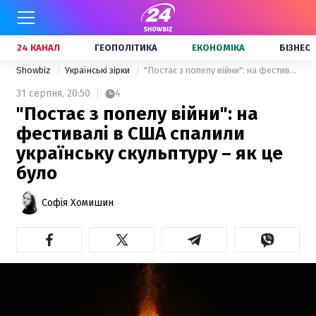
24 КАНАЛ
ГЕОПОЛІТИКА
ЕКОНОМІКА
БІЗНЕС
Showbiz
Українські зірки
"Постає з попелу війни": на фестивалі в США спалили українську скульптуру – як це було
31 серпня,
20:50
4
"Постає з попелу війни": на
фестивалі в США спалили
українську скульптуру – як це
було
Софія Хомишин