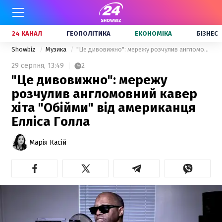
24 КАНАЛ
ГЕОПОЛІТИКА
ЕКОНОМІКА
БІЗНЕС
Showbiz
Музика
"Це дивовижно": мережу розчулив англомовний кавер хіта "Обійми" від американця Елліса Голла
29 серпня,
13:49
2
"Це дивовижно": мережу
розчулив англомовний кавер
хіта "Обійми" від американця
Елліса Голла
Марія Касій