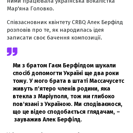
ними працювала українська вокалістка
Мар'яна Головко.
Співзасновник квінтету CRBQ Алек Берфілд
розповів про те, як народилась ідея
записати своє бачення композиції.
Ми з братом Гаєм Берфілдом шукали
спосіб допомогти Україні ще два роки
тому. У мого брата в штаті Массачусетс
живуть п'ятеро членів родини, яка
втекла з Маріуполя, тож ми глибоко
пов'язані з Україною. Ми сподіваємося,
що це відео сподобається глядачам,
–
зауважив Алек Берфілд.