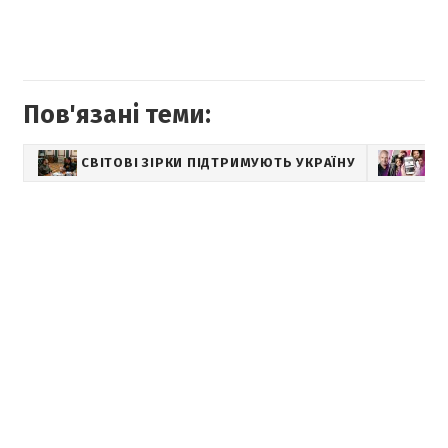
Пов'язані теми:
СВІТОВІ ЗІРКИ ПІДТРИМУЮТЬ УКРАЇНУ
МУ