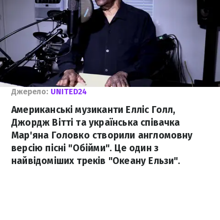
Джерело:
UNITED24
Американські музиканти Елліс Голл,
Джордж Вітті та українська співачка
Мар'яна Головко створили англомовну
версію пісні "Обійми". Це один з
найвідоміших треків "Океану Ельзи".