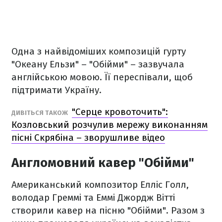
Одна з найвідоміших композицій гурту
"Океану Ельзи" – "Обійми" – зазвучала
англійською мовою. Її переспівали, щоб
підтримати Україну.
"Серце кровоточить":
ДИВІТЬСЯ ТАКОЖ
Козловський розчулив мережу виконанням
пісні Скрябіна – зворушливе відео
Англомовний кавер "Обійми"
Американський композитор Елліс Голл,
володар Греммі та Еммі Джордж Вітті
створили кавер на пісню "Обійми". Разом з