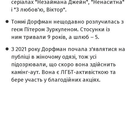
серіалах "Незаймана Джейн", "Ненаситна"
і "З любов'ю, Віктор".
Томмі Дорфман нещодавно розлучилась з
геєм Пітером Зуркуленом. Стосунки із
ним тривали 9 років, а шлюб – 5.
З 2021 року Дорфман почала з'являтися на
публіці в жіночому одязі, тож усі
підозрювали, що скоро вона здійснить
камінг-аут. Вона є ЛГБТ-активісткою та
бере участь у благодійних акціях.