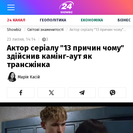
24 КАНАЛ
ГЕОПОЛІТИКА
ЕКОНОМІКА
БІЗНЕС
Showbiz
Світові знаменитості
Актор серіалу "13 причин чому" здійснив камінг-аут як трансжінка
23 липня,
14:14
3
Актор серіалу "13 причин чому"
здійснив камінг-аут як
трансжінка
Марія Касій