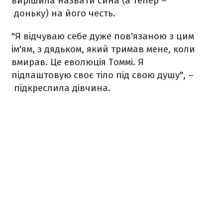
вирішила назвати сина (а тепер –
доньку) на його честь.
"Я відчуваю себе дуже пов'язаною з цим
ім'ям, з дядьком, який тримав мене, коли
вмирав. Це еволюція Томмі. Я
підлаштовую своє тіло під свою душу", –
підкреслила дівчина.