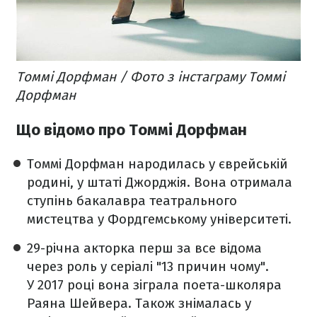
Томмі Дорфман / Фото з інстаграму Томмі
Дорфман
Що відомо про Томмі Дорфман
Томмі Дорфман народилась у єврейській
родині, у штаті Джорджія. Вона отримала
ступінь бакалавра театрального
мистецтва у Фордгемському університеті.
29-річна акторка перш за все відома
через роль у серіалі "13 причин чому".
У 2017 році вона зіграла поета-школяра
Раяна Шейвера. Також знімалась у