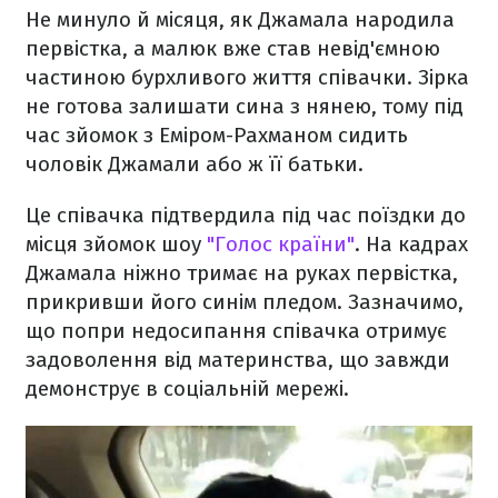
Не минуло й місяця, як Джамала народила
первістка, а малюк вже став невід'ємною
частиною бурхливого життя співачки. Зірка
не готова залишати сина з нянею, тому під
час зйомок з Еміром-Рахманом сидить
чоловік Джамали або ж її батьки.
Це співачка підтвердила під час поїздки до
місця зйомок шоу
"Голос країни"
. На кадрах
Джамала ніжно тримає на руках первістка,
прикривши його синім пледом. Зазначимо,
що попри недосипання співачка отримує
задоволення від материнства, що завжди
демонструє в соціальній мережі.