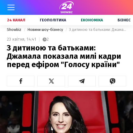
24 КАНАЛ
ГЕОПОЛІТИКА
ЕКОНОМІКА
БІЗНЕС
Showbiz
Новини шоу-бізнесу
З дитиною та батьками: Джамала показала милі кадри перед ефіром "Голосу країни"
23 квітня,
14:41
2
З дитиною та батьками:
Джамала показала милі кадри
перед ефіром "Голосу країни"