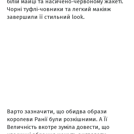
білій майці та насичено-червоному жакеті.
Чорні туфлі-човники та легкий макіяж
завершили її стильний look.
Варто зазначити, що обидва образи
королеви Ранії були розкішними. А Її
Величність вкотре зуміла довести, що