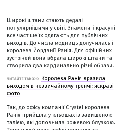
Широкі штани стають дедалі
популярнішими у світі. Знамениті красуні
все частіше їх одягають для публічних
виходів. До числа модниць долучилась і
королева Йорданії Ранія. Для офіційних
зустрічей вона вбрала широкі штани та
створила два кардинально різні образи.
Королева Ранія вразила
ЧИТАЙТЕ ТАКОЖ:
виходом в незвичайному тренчі: яскраві
фото
Так, до офісу компанії Crystel королева
Ранія прийшла у кльошах із завищеною
талією, які доповнила рожевою блузкою.
Тоненький пояс, туфлі-човники та