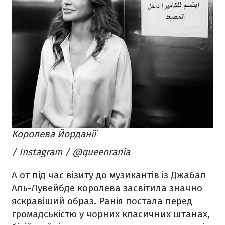
Королева Йорданії
/ Instagram / @queenrania
А от під час візиту до музикантів із Джабал
Аль-Лувейбде королева засвітила значно
яскравіший образ. Ранія постала перед
громадськістю у чорних класичних штанах,