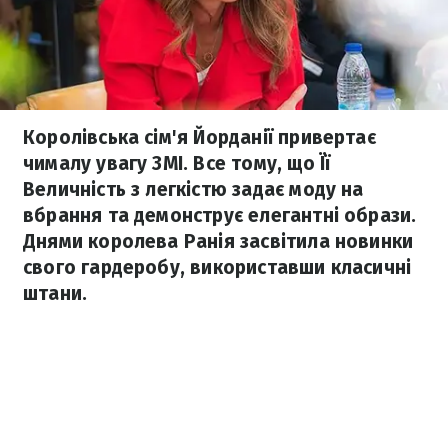
Королівська сім'я Йорданії привертає
чималу увагу ЗМІ. Все тому, що Її
Величність з легкістю задає моду на
вбрання та демонструє елегантні образи.
Днями королева Ранія засвітила новинки
свого гардеробу, використавши класичні
штани.