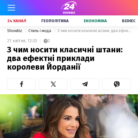
24 КАНАЛ
ГЕОПОЛІТИКА
ЕКОНОМІКА
БІЗНЕС
Showbiz
Стиль і мода
З чим носити класичні штани: два ефектні приклади королеви Йорданії
21 квітня,
12:33
2
З чим носити класичні штани:
два ефектні приклади
королеви Йорданії