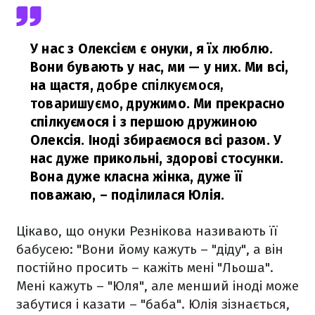
У нас з Олексієм є онуки, я їх люблю.
Вони бувають у нас, ми — у них. Ми всі,
на щастя,
добре спілкуємося,
товаришуємо
, дружимо. Ми прекрасно
спілкуємося і з першою дружиною
Олексія. Іноді збираємося всі разом. У
нас дуже прикольні, здорові стосунки.
Вона дуже класна жінка, дуже її
поважаю,
– поділилася Юлія.
Цікаво, що онуки Резнікова називають її
бабусею: "Вони йому кажуть – "діду", а він
постійно просить – кажіть мені "Льоша".
Мені кажуть – "Юля", але менший іноді може
забутися і казати – "баба". Юлія зізнається,