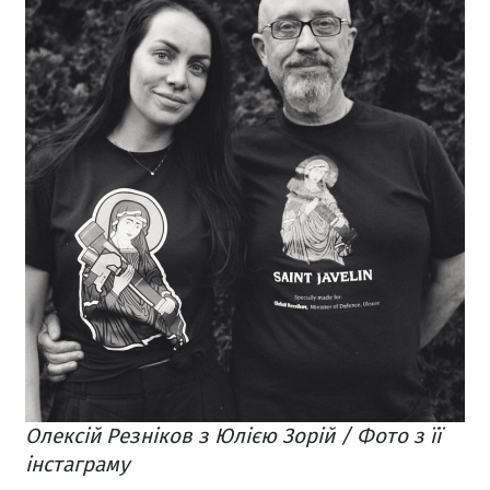
Олексій Резніков з Юлією Зорій / Фото з її
інстаграму