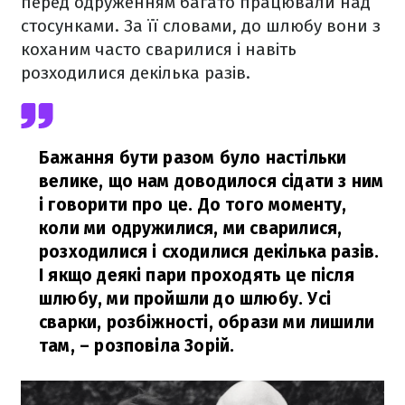
перед одруженням багато працювали над
стосунками. За її словами, до шлюбу вони з
коханим часто сварилися і навіть
розходилися декілька разів.
Бажання бути разом було настільки
велике, що нам доводилося сідати з ним
і говорити про це. До того моменту,
коли ми одружилися, ми сварилися,
розходилися і сходилися декілька разів.
І якщо деякі пари проходять це після
шлюбу, ми пройшли до шлюбу. Усі
сварки, розбіжності, образи ми лишили
там,
– розповіла Зорій.