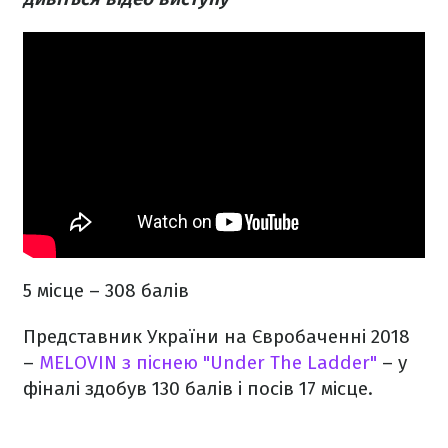
5 місце – 308 балів
Представник України на Євробаченні 2018
–
MELOVIN з піснею "Under The Ladder"
– у
фіналі здобув 130 балів і посів 17 місце.