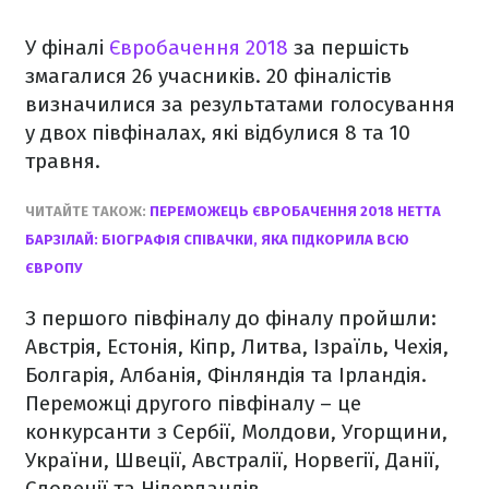
У фіналі
Євробачення 2018
за першість
змагалися 26 учасників. 20 фіналістів
визначилися за результатами голосування
у двох півфіналах, які відбулися 8 та 10
травня.
ЧИТАЙТЕ ТАКОЖ:
ПЕРЕМОЖЕЦЬ ЄВРОБАЧЕННЯ 2018 НЕТТА
БАРЗІЛАЙ: БІОГРАФІЯ СПІВАЧКИ, ЯКА ПІДКОРИЛА ВСЮ
ЄВРОПУ
З першого півфіналу до фіналу пройшли:
Австрія, Естонія, Кіпр, Литва, Ізраїль, Чехія,
Болгарія, Албанія, Фінляндія та Ірландія.
Переможці другого півфіналу – це
конкурсанти з Сербії, Молдови, Угорщини,
України, Швеції, Австралії, Норвегії, Данії,
Словенії та Нідерландів.