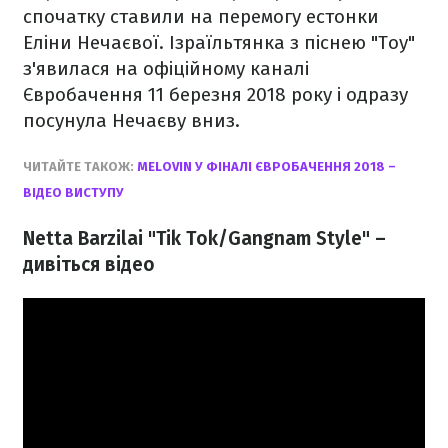
спочатку ставили на перемогу естонки
Еліни Нечаєвої. Ізраїльтянка з піснею "Тоу"
з'явилася на офіційному каналі
Євробачення 11 березня 2018 року і одразу
посунула Нечаєву вниз.
ЧИТАЙТЕ ТАКОЖ:
MELOVIN У ФІНАЛІ ЄВРОБАЧЕННЯ 2018 –
ВІДЕО ВИСТУПУ
Netta Barzilai "Tik Tok/Gangnam Style" –
дивіться відео