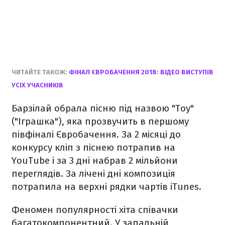
ЧИТАЙТЕ ТАКОЖ:
ФІНАЛ ЄВРОБАЧЕННЯ 2018: ВІДЕО ВИСТУПІВ
УСІХ УЧАСНИКІВ
Барзілай обрала пісню під назвою "Тоу"
("Іграшка"), яка прозвучить в першому
півфіналі Євробачення. За 2 місяці до
конкурсу кліп з піснею потрапив на
YouTube і за 3 дні набрав 2 мільйони
переглядів. За лічені дні композиція
потрапила на верхні рядки чартів iTunes.
Феномен популярності хіта співачки
багатокомпонентний. У запальній