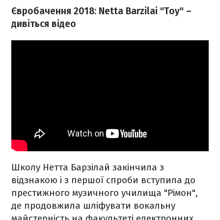
Євробачення 2018: Netta Barzilai "Toy" –
дивіться відео
Школу Нетта Барзілай закінчила з
відзнакою і з першої спроби вступила до
престижного музичного училища "Рімон",
де продовжила шліфувати вокальну
майстерність на факультеті електронних