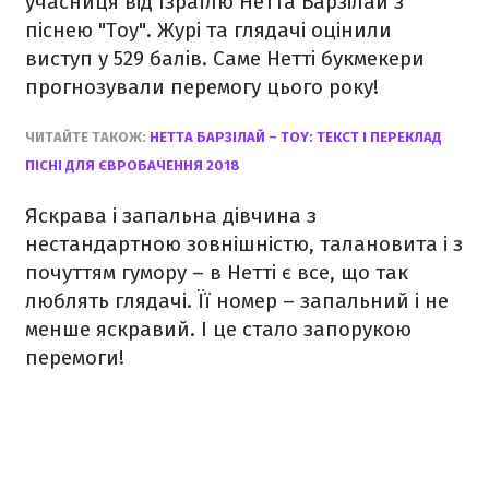
учасниця від Ізраїлю Нетта Барзілай з
піснею "Toy". Журі та глядачі оцінили
виступ у 529 балів. Саме Нетті букмекери
прогнозували перемогу цього року!
ЧИТАЙТЕ ТАКОЖ:
НЕТТА БАРЗІЛАЙ – TOY: ТЕКСТ І ПЕРЕКЛАД
ПІСНІ ДЛЯ ЄВРОБАЧЕННЯ 2018
Яскрава і запальна дівчина з
нестандартною зовнішністю, талановита і з
почуттям гумору – в Нетті є все, що так
люблять глядачі. Її номер – запальний і не
менше яскравий. І це стало запорукою
перемоги!