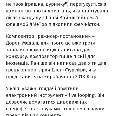
не твоя іграшка, дурнику") перегукується з
кампанією проти домагань, яка стартувала
після скандалу з Гарві Вайнштейном. А
флешмоб #MeToo підхопили феміністки.
Композитор і режисер-постановник –
Дорон Медалі, для нього це вже третя
запальна композиція написана для
конкурсу. Композитор пише пісні і для
іноземців. Раніше він написав два хіти для
грецької поп-зірки Елені Фурейри, яка
представить на Євробаченні 2018 Кіпр.
У кліпі уважні глядачі помітили
електронний інструмент – live looping. Він
дозволяє домагатися дивовижних
спецефектів зі звуками і голосом співачки
прямо під час концерту.