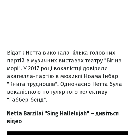
Відатк Нетта виконала кілька головних
партій в музичних виставах театру "Біг на
морі". У 2017 році вокалістці довірили
акапелла-партію в мюзиклі Ноама Інбар
"Книга труднощів". Одночасно Нетта була
вокалісткою популярного колективу
"Габбер-бенд".
Netta Barzilai "Sing Hallelujah" – дивіться
відео