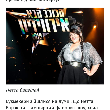
Нетта Барзілай
Букмекери зійшлися на думці, що Нетта
Барзілай – ймовірний фаворит шоу, хоча