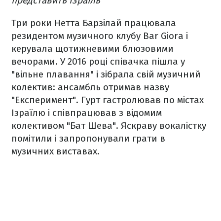
представить Ізраїль
Три роки Нетта Барзілай працювала
резидентом музичного клубу Bar Giora і
керувала щотижневими блюзовими
вечорами. У 2016 році співачка пішла у
"вільне плавання" і зібрала свій музичний
колектив: ансамбль отримав назву
"Експеримент". Гурт гастролював по містах
Ізраїлю і співпрацював з відомим
колективом "Бат Шева". Яскраву вокалістку
помітили і запропонували грати в
музичних виставах.