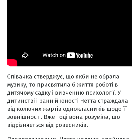
Співачка стверджує, що якби не обрала
музику, то присвятила б життя роботі в
дитячому садку і вивченню психології. У
дитинстві і ранній юності Нетта страждала
від колючих жартів однокласників щодо її
зовнішності. Вже тоді вона розуміла, що
відрізняється від ровесників.