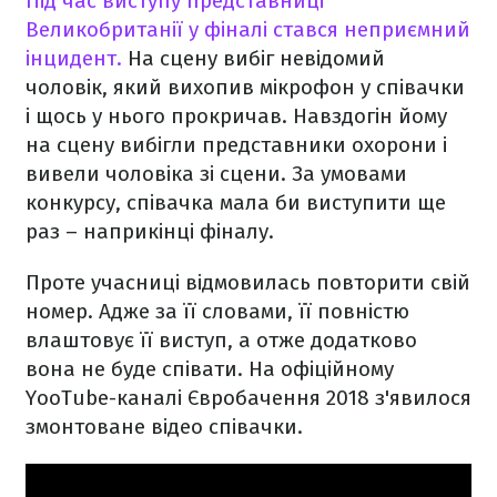
Під час виступу представниці
Великобританії у фіналі стався неприємний
інцидент.
На сцену вибіг невідомий
чоловік, який вихопив мікрофон у співачки
і щось у нього прокричав. Навздогін йому
на сцену вибігли представники охорони і
вивели чоловіка зі сцени. За умовами
конкурсу, співачка мала би виступити ще
раз – наприкінці фіналу.
Проте учасниці відмовилась повторити свій
номер. Адже за її словами, її повністю
влаштовує її виступ, а отже додатково
вона не буде співати. На офіційному
YooTube-каналі Євробачення 2018 з'явилося
змонтоване відео співачки.