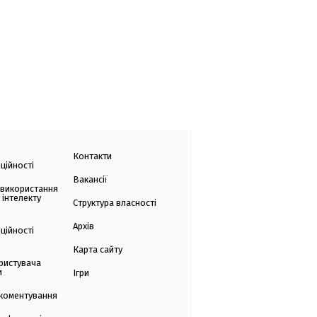
Контакти
ційності
Вакансії
 використання
 інтелекту
Структура власності
Архів
ційності
Карта сайту
ристувача
и
Ігри
коментування