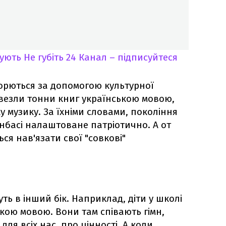
кують
Не губіть 24 Канал – підписуйтеся
борються за допомогою культурної
завезли тонни книг українською мовою,
у музику. За їхніми словами, покоління
нбасі налаштоване патріотично. А от
я нав'язати свої "совкові"
уть в інший бік. Наприклад, діти у школі
кою мовою. Вони там співають гімн,
для всіх нас, про цінності. А коли