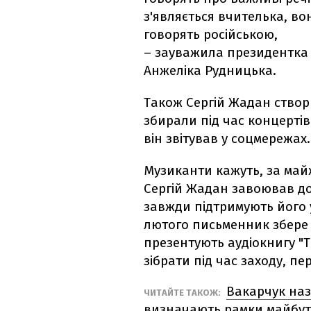
з'являється вчителька, в
говорять російською,
– зауважила президентка м
Анжеліка Рудницька.
Також Сергій Жадан створ
збирали під час концертів
він звітував у соцмережах.
Музиканти кажуть, за майж
Сергій Жадан завоював дов
завжди підтримують його у
лютого письменник збере с
презентують аудіокнигу "Та
зібрати під час заходу, п
Вакарчук наз
ЧИТАЙТЕ ТАКОЖ:
визначають рамки майбут