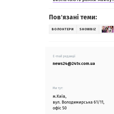
Повʼязані теми:
ВОЛОНТЕРИ
SHOWBIZ
E-mail редакції
news24@24tv.com.ua
Ми тут:
м.Київ
,
вул. Володимирська
61/11,
офіс
50