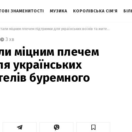
ТОВІ ЗНАМЕНИТОСТІ
МУЗИКА
КОРОЛІВСЬКА СІМ'Я
БІЛ
 Як митці стали міцним плечем підтримки для українських воїнів та жителів буремного Сходу 
3 хв
али міцним плечем
ля українських
ителів буремного