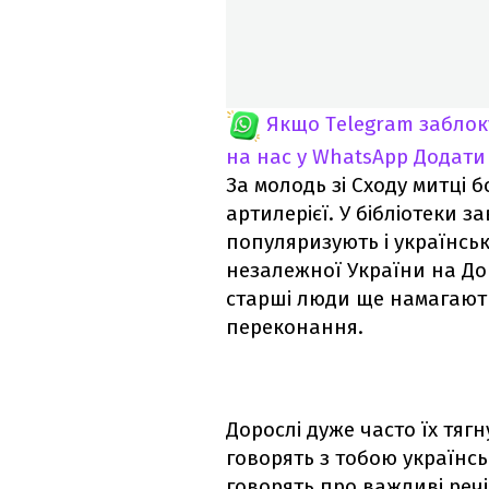
Якщо Telegram забло
на нас у WhatsApp
Додати
За молодь зі Сходу митці 
артилерієї. У бібліотеки 
популяризують і українськ
незалежної України на До
старші люди ще намагаютьс
переконання.
Дорослі дуже часто їх тягн
говорять з тобою українсь
говорять про важливі речі 