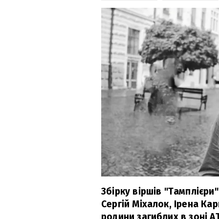
Збірку віршів "Тамплієри
Сергій Міхалок, Ірена Ка
родини загиблих в зоні АТ