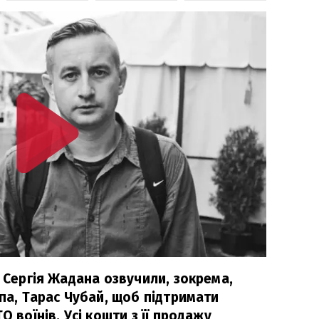
" Сергія Жадана озвучили, зокрема,
рпа, Тарас Чубай, щоб підтримати
О воїнів. Усі кошти з її продажу