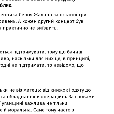
блих.
менника Сергія Жадана за останні три
ивень. А кожен другий концерт був
н практично не виїздить.
еться підтримувати, тому що бачиш
иво, наскільки для них це, в принципі,
одні не підтримати, то невідомо, що
ьки не віз митець: від книжок і одягу до
та обладнання в операційні. За словами
Луганщині важлива не тільки
е й моральна. Саме тому часто з