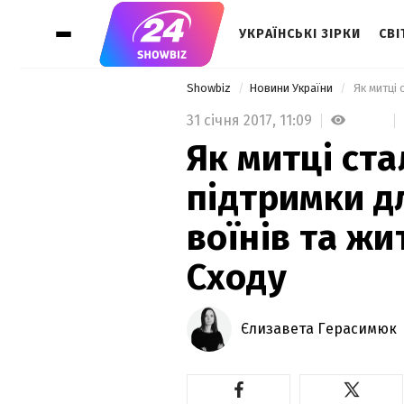
УКРАЇНСЬКІ ЗІРКИ
СВІ
Showbiz
Новини України
31 січня 2017,
11:09
Як митці ст
підтримки д
воїнів та ж
Сходу
Єлизавета Герасимюк