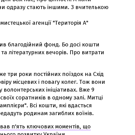
они одразу стають іншими. З вчителькою
истецької агенції "Територія А"
ив благодійний фонд. Бо досі кошти
 та літературних вечорів. Про витрати
е три роки постійних поїздок на Схід
іру місцевих і повагу колег. Тож вони
 волонтерських ініціативах. Вже 9
воїх соратників в одному залі. Митці
мплієри". Всі кошти, які вдасться
ередадуть родинам загиблих воїнів.
вав п'ять ключових моментів, що
нього розвитку України