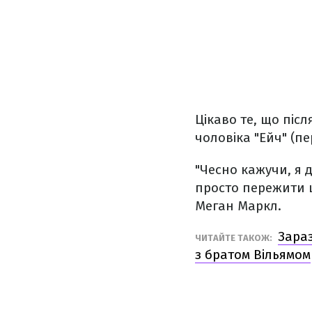
Цікаво те, що піс
чоловіка "Ейч" (п
"Чесно кажучи, я 
просто пережити щ
Меган Маркл.
Зараз
ЧИТАЙТЕ ТАКОЖ:
з братом Вільямом