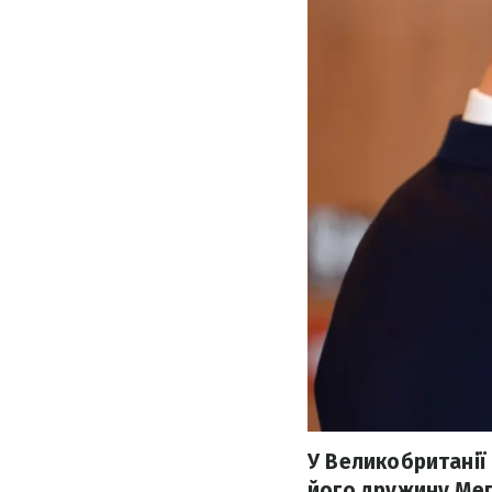
У Великобританії
його дружину Мег