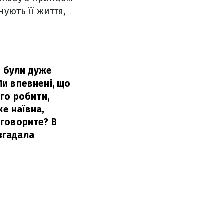
ують її життя,
і були дуже
Ми впевнені, що
ого робити,
же наївна,
 говорите? В
згадала