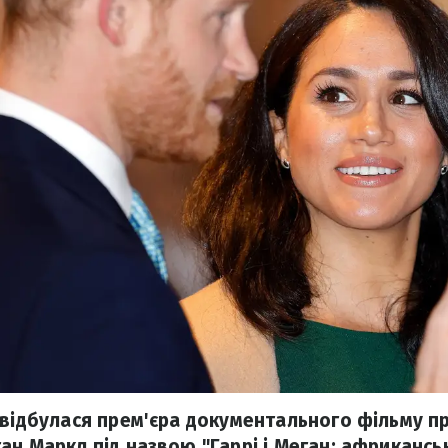
 відбулася прем'єра документального фільму пр
ан Маркл під назвою "Гаррі і Меган: африканс