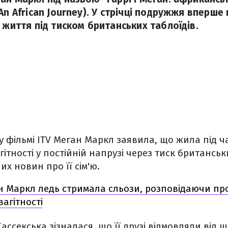
An African Journey). У стрічці подружжя вперш
 життя під тиском британських таблоїдів.
 фільмі ITV Меган Маркл заявила, що жила під час
ітності у постійній напрузі через тиск британськ
х новин про її сім'ю.
 Маркл ледь стримала сльози, розповідаючи про
агітності
ассекська зізналася, що її друзі відмовляли від