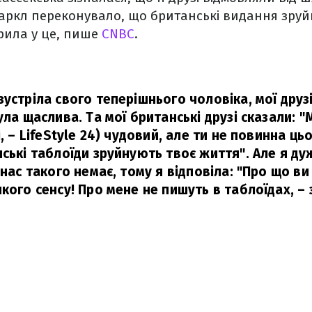
аркл переконувало, що британські видання зруйн
рила у це, пише
CNBC
.
устріла свого теперішнього чоловіка, мої друз
ула щаслива. Та мої британські друзі сказали: "
і, – LifeStyle 24) чудовий, але ти не повинна ць
ські таблоїди зруйнують твоє життя". Але я ду
 нас такого немає, тому я відповіла: "Про що ви
кого сенсу! Про мене не пишуть в таблоїдах,
– 