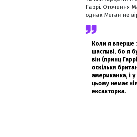
Гаррі. Оточення М
однак Меган не ві
Коли я вперше з
щасливі, бо я б
він (принц Гарр
оскільки британ
американка, і у
цьому немає нія
ексакторка.