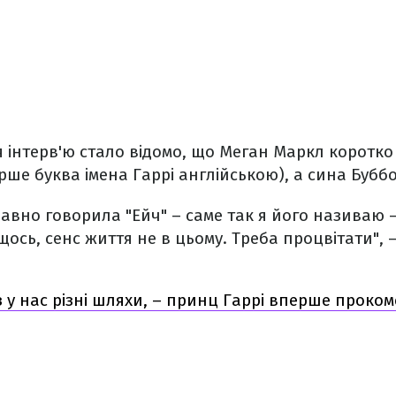
ля інтерв'ю стало відомо, що Меган Маркл коротко
ерше буква імена Гаррі англійською), а сина Бубб
давно говорила "Ейч" – саме так я його називаю
ось, сенс життя не в цьому. Треба процвітати", 
 у нас різні шляхи, – принц Гаррі вперше проко