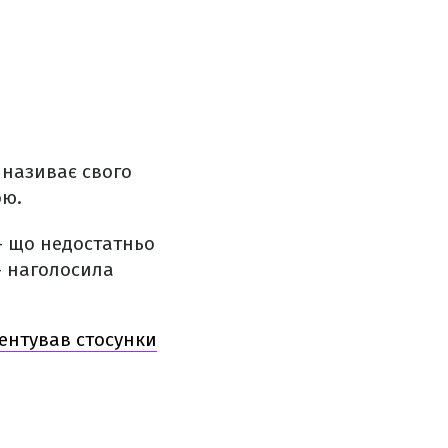
 називає свого
ою.
 – що недостатньо
– наголосила
ментував стосунки