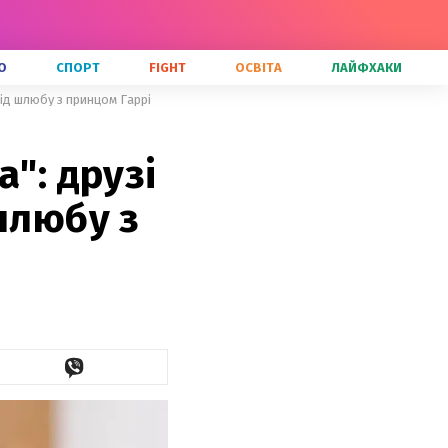
О
СПОРТ
FIGHT
ОСВІТА
ЛАЙФХАКИ
від шлюбу з принцом Гаррі
": друзі
шлюбу з