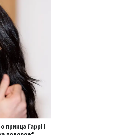
о принца Гаррі і
ька подорож"