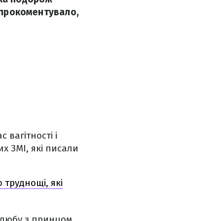
е прокоментувало,
 вагітності і
их ЗМІ, які писали
 труднощі, які
 шлюбу з принцом