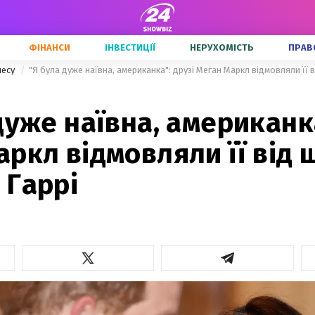
ФІНАНСИ
ІНВЕСТИЦІЇ
НЕРУХОМІСТЬ
ПРАВ
несу
"Я була дуже наївна, американка": друзі Меган Маркл відмовляли її 
дуже наївна, американка
ркл відмовляли її від 
 Гаррі