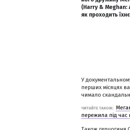
(Harry & Meghan: 
як проходить їхнє
У документальному
перших місяцях ваг
чимало скандальни
Меган
ЧИТАЙТЕ ТАКОЖ:
пережила під час в
Також герцогиня С