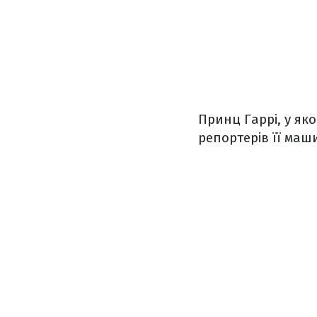
Принц Гаррі, у як
репортерів її маш