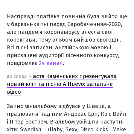
Насправді платівка повинна була вийти ще
у березні-квітні перед Євробаченням-2020,
але пандемія коронавірусу внесла свої
корективи, тому альбом вийшов сьогодні.
Всі пісні записані англійською мовою і
присвячені аудиторії пісенного конкурсу,
повідомляє
24 канал
.
Настя Каменських презентувала
ДО СЛОВА
новий кліп та пісню A Huevo: запальне
відео
Запис мініальбому відбувся у Швеції, а
працювали над ним Андреас Ерн, Кріс Вейл
і Пітер Бострем. В альбом увійшли наступні
хіти: Swedish Lullaby, Sexy, Disco Kicks і Make