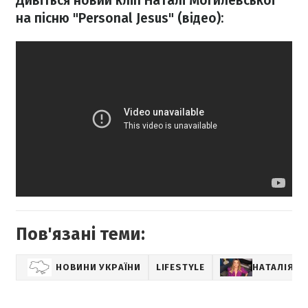
Дивіться новий кліп Наталі Могилевської
на пісню "Personal Jesus" (відео):
Пов'язані теми:
НОВИНИ УКРАЇНИ
LIFESTYLE
НАТАЛІЯ М