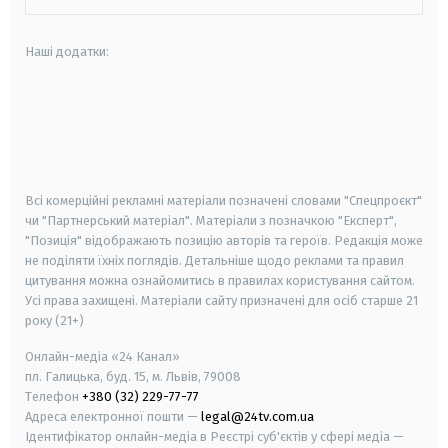
Наші додатки:
android
apple
smart tv
samsung smart tv
Всі комерційні рекламні матеріали позначені словами "Спецпроєкт"
чи "Партнерський матеріал". Матеріали з позначкою "Експерт",
"Позиція" відображають позицію авторів та героїв. Редакція може
не поділяти їхніх поглядів. Детальніше щодо реклами та правил
цитування можна ознайомитись в правилах користування сайтом.
Усі права захищені.
Матеріали сайту призначені для осіб старше
21
року (21+)
Онлайн-медіа «24 Канал»
пл. Галицька, буд. 15, м. Львів, 79008
Телефон
+380 (32) 229-77-77
Адреса електронної пошти —
legal@24tv.com.ua
Ідентифікатор онлайн-медіа в Реєстрі суб'єктів у сфері медіа —