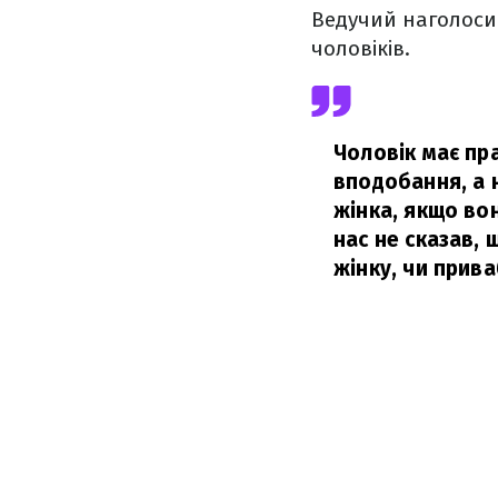
Ведучий наголосив,
чоловіків.
Чоловік має пр
вподобання, а н
жінка, якщо вон
нас не сказав, 
жінку, чи приваб