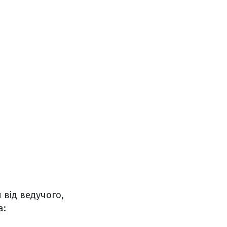
 від ведучого,
а: