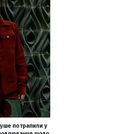
Буше потрапили у
исловлювання щодо