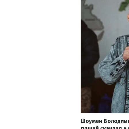
Шоумен Володимир
гучний скандал в