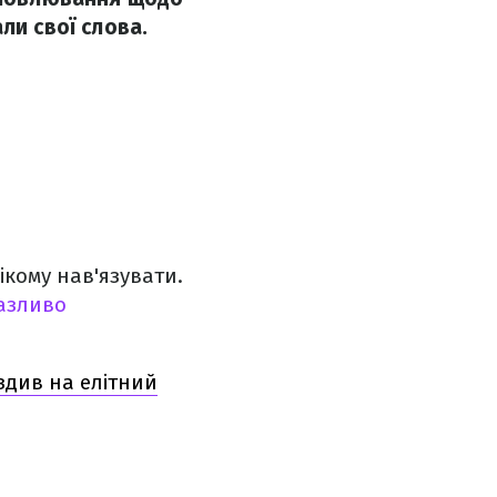
ли свої слова.
ікому нав'язувати.
азливо
їздив на елітний