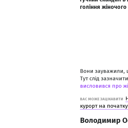
гоління жіночого 
Вони зауважили, щ
Тут слід зазначит
висловився про ж
ВАС МОЖЕ ЗАЦІКАВИТИ
курорт на початку
Володимир Ос