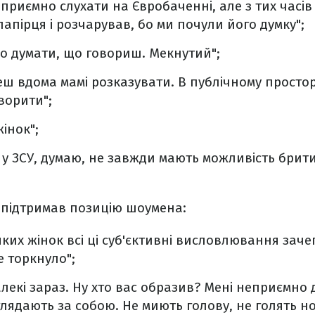
приємно слухати на Євробаченні, але з тих часів
папірця і розчарував, бо ми почули його думку";
но думати, що говориш. Мекнутий";
еш вдома мамі розказувати. В публічному простор
оворити";
жінок";
 у ЗСУ, думаю, не завжди мають можливість брити
то підтримав позицію шоумена:
яких жінок всі ці суб'єктивні висловлювання заче
е торкнуло";
алекі зараз. Ну хто вас образив? Мені неприємно
оглядають за собою. Не миють голову, не голять но