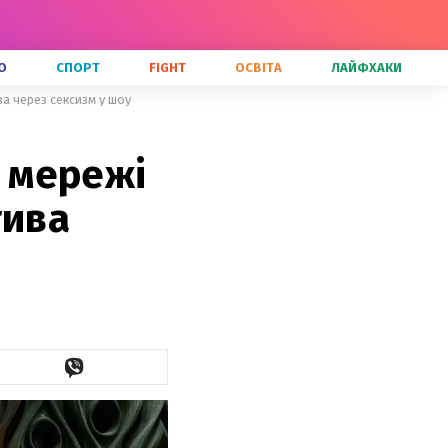
О
СПОРТ
FIGHT
ОСВІТА
ЛАЙФХАКИ
ва через сексизм у шоу
я мережі
тива