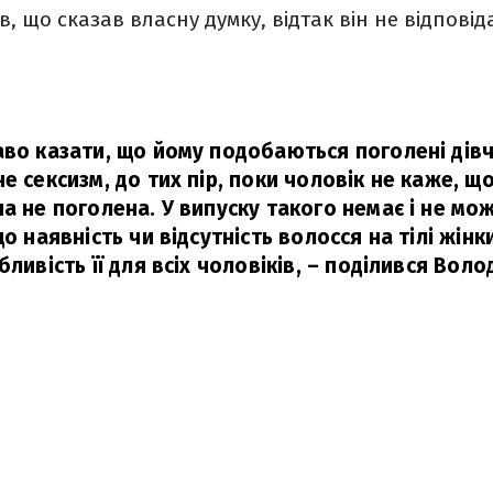
 що сказав власну думку, відтак він не відповіда
аво казати, що йому подобаються поголені дівч
е сексизм, до тих пір, поки чоловік не каже, щ
а не поголена. У випуску такого немає і не мо
що наявність чи відсутність волосся на тілі жінки
ливість її для всіх чоловіків,
– поділився Воло