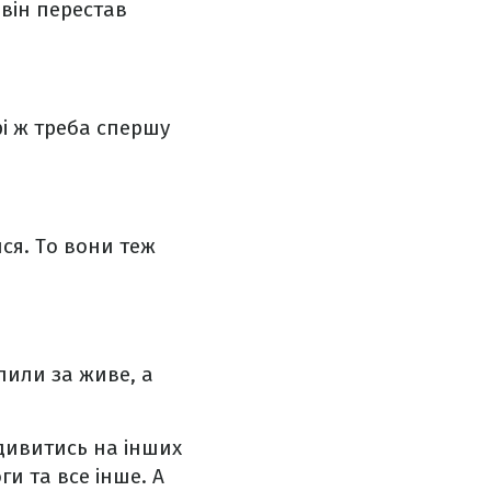
 він перестав
і ж треба спершу
ся. То вони теж
пили за живе, а
 дивитись на інших
ги та все інше. А