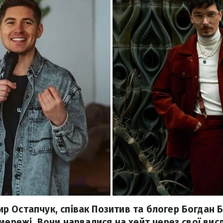
 Остапчук, співак Позитив та блогер Богдан 
 мережі. Вони нарвалися на хейт через свої в