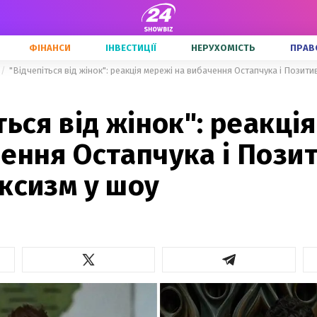
ФІНАНСИ
ІНВЕСТИЦІЇ
НЕРУХОМІСТЬ
ПРАВ
"Відчепіться від жінок": реакція мережі на вибачення Остапчука і Позити
ться від жінок": реакці
ення Остапчука і Пози
ксизм у шоу