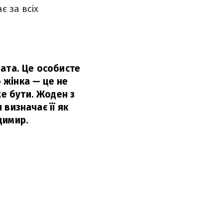
є за всіх
ата. Це особисте
о жінка — це не
же бути. Жоден з
 визначає її як
димир.