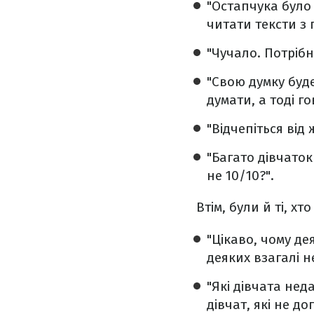
"Остапчука було 
читати тексти з 
"Чучало. Потріб
"Свою думку буд
думати, а тоді г
"Відчепіться від 
"Багато дівчаток
не 10/10?".
Втім, були й ті, х
"Цікаво, чому де
деяких взагалі н
"Які дівчата нед
дівчат, які не д