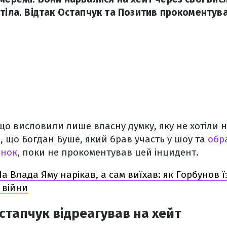
тіла. Відтак Остапчук та Позитив прокоментува
о висловили лише власну думку, яку не хотіли н
и, що Богдан Буше, який брав участь у шоу та
обр
інок
, поки не прокоментував цей інцидент.
На Влада Яму нарікав, а сам виїхав: як Горбунов 
 війни
тапчук відреагував на хейт