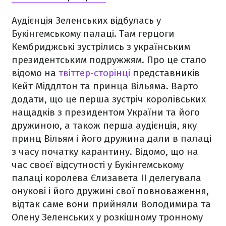
Аудієнція Зеленських відбулась у
Букінгемському палаці. Там герцоги
Кембриджські зустрілись з українським
президентським подружжям. Про це стало
відомо на
твіттер-сторінці
представників
Кейт Міддлтон та принца Вільяма. Варто
додати, що це перша зустріч королівських
нащадків з президентом України та його
дружиною, а також перша аудієнція, яку
принц Вільям і його дружина дали в палаці
з часу початку карантину. Відомо, що на
час своєї відсутності у Букінгемському
палаці королева Єлизавета II делегувала
онукові і його дружині свої повноваження,
відтак саме вони прийняли Володимира та
Олену Зеленських у розкішному тронному