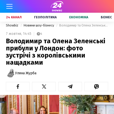
24 КАНАЛ
ГЕОПОЛІТИКА
ЕКОНОМІКА
БІЗНЕС
Showbiz
Новини шоу-бізнесу
Володимир та Олена Зеленські прибули у Лондон: фото зустрічі з королівськими нащадками
7 жовтня,
14:45
4
Володимир та Олена Зеленські
прибули у Лондон: фото
зустрічі з королівськими
нащадками
Уляна Журба