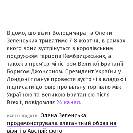
Відомо, що візит Володимира та Олени
Зеленських триватиме 7-8 жовтня, в рамках
якого вони зустрінуться з королівським
подружжям герцогів Кембриджських, а
також з прем'єр-міністром Великої Британїі
Борисом Джонсоном. Президент України у
Лондоні планує провести зустрічі з владою і
підписати договір про вільну торгівлю між
Україною та Великою Британією після
Brexit, повідомляє
24 канал
.
Олена Зеленська
ВАРТО ЗГАДАТИ
продемонструвала елегантний образ на
візиті в Австрії: фото