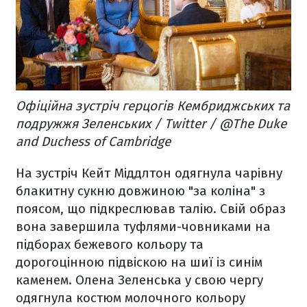
Офіційна зустріч герцогів Кембриджських та
подружжя Зеленських / Twitter / @The Duke
and Duchess of Cambridge
На зустріч Кейт Міддлтон одягнула чарівну
блакитну сукню довжиною "за коліна" з
поясом, що підкреслював талію. Свій образ
вона завершила туфлями-човниками на
підборах бежевого кольору та
дорогоцінною підвіскою на шиї із синім
каменем. Олена Зеленська у свою чергу
одягнула костюм молочного кольору