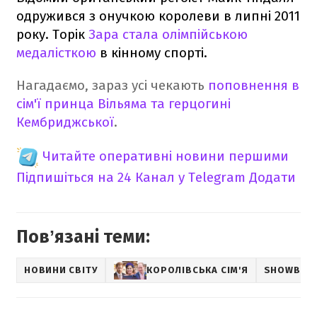
одружився з онучкою королеви в липні 2011
року. Торік
Зара стала олімпійською
медалісткою
в кінному спорті.
Нагадаємо, зараз усі чекають
поповнення в
сім'ї принца Вільяма та герцогині
Кембриджської
.
Читайте оперативні новини першими
Підпишіться на 24 Канал у Telegram
Додати
Повʼязані теми:
НОВИНИ СВІТУ
КОРОЛІВСЬКА СІМ'Я
SHOWBIZ