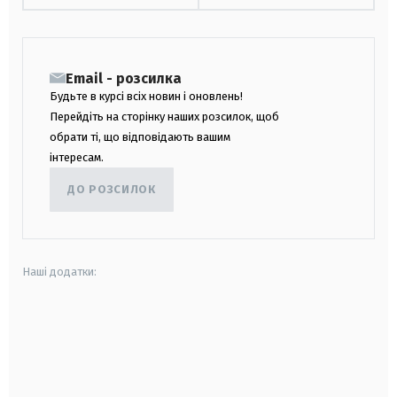
Email - розсилка
Будьте в курсі всіх новин і оновлень!
Перейдіть на сторінку наших розсилок, щоб
обрати ті, що відповідають вашим
інтересам.
ДО РОЗСИЛОК
Наші додатки:
android
apple
smart tv
samsung smart tv