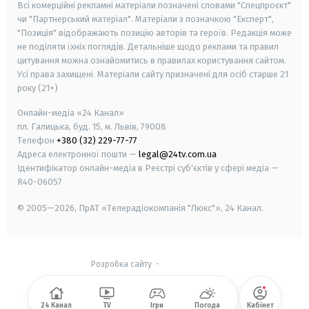
Всі комерційні рекламні матеріали позначені словами "Спецпроєкт"
чи "Партнерський матеріал". Матеріали з позначкою "Експерт",
"Позиція" відображають позицію авторів та героїв. Редакція може
не поділяти їхніх поглядів. Детальніше щодо реклами та правил
цитування можна ознайомитись в правилах користування сайтом.
Усі права захищені.
Матеріали сайту призначені для осіб старше
21
року (21+)
Онлайн-медіа «24 Канал»
пл. Галицька, буд. 15, м. Львів, 79008
Телефон
+380 (32) 229-77-77
Адреса електронної пошти —
legal@24tv.com.ua
Ідентифікатор онлайн-медіа в Реєстрі суб'єктів у сфері медіа —
R40-06057
© 2005—2026,
ПрАТ «Телерадіокомпанія "Люкс"», 24 Канал.
Розробка сайту
-
24 Канал
TV
Ігри
Погода
Кабінет