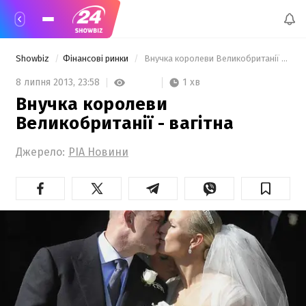
Showbiz
Фінансові ринки
 Внучка королеви Великобританії - вагітна  
1 хв
8 липня 2013,
23:58
Внучка королеви
Великобританії - вагітна
Джерело:
РІА Новини