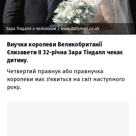
Зара Тіндалл з чоловіком
/ www.dailymail.co.uk
Внучка королеви Великобританії
Єлизавети ІІ 32-річна Зара Тіндалл чекає
дитину.
Четвертий правнук або правнучка
королеви має з'явиться на світ наступного
року.