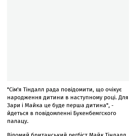
"Сім'я Тіндалл рада повідомити, що очікує
народження дитини в наступному році. Для
Зари і Майка це буде перша дитина", -
йдеться в повідомленні Букенбемгского
палацу.
Відомий британський регбіст Майк Тіндалл