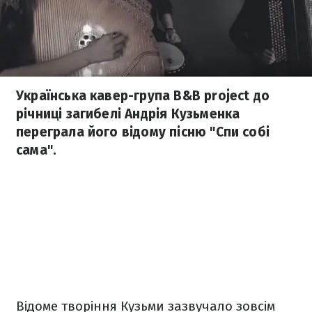
Українська кавер-група B&B project до
річниці загибелі Андрія Кузьменка
переграла його відому пісню "Спи собі
сама".
Відоме творіння Кузьми зазвучало зовсім