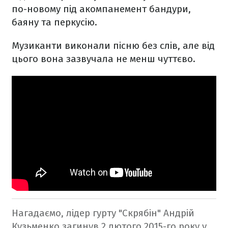
по-новому під акомпанемент бандури,
баяну та перкусію.
Музиканти виконали пісню без слів, але від
цього вона зазвучала не менш чуттєво.
Нагадаємо, лідер гурту "Скрябін" Андрій
Кузьменко загинув 2 лютого 2015-го року у