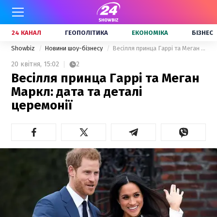
24 КАНАЛ
ГЕОПОЛІТИКА
ЕКОНОМІКА
БІЗНЕС
Showbiz
Новини шоу-бізнесу
Весілля принца Гаррі та Меган Маркл: дата та деталі церемонії
20 квітня,
15:02
2
Весілля принца Гаррі та Меган
Маркл: дата та деталі
церемонії