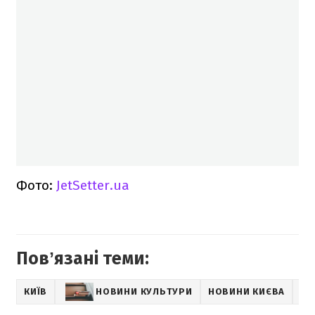
Фото:
JetSetter.ua
Повʼязані теми:
КИЇВ
НОВИНИ КУЛЬТУРИ
НОВИНИ КИЄВА
SH