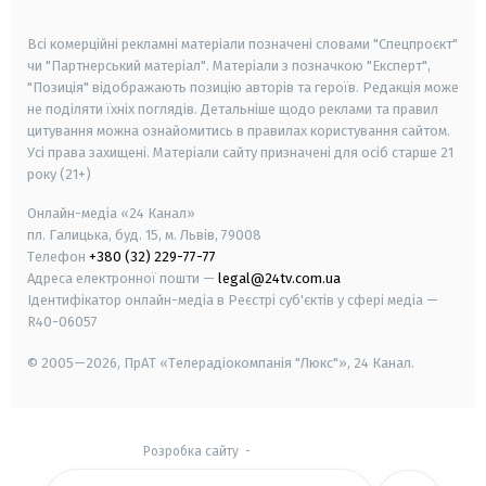
smart tv
samsung smart tv
Всі комерційні рекламні матеріали позначені словами "Спецпроєкт"
чи "Партнерський матеріал". Матеріали з позначкою "Експерт",
"Позиція" відображають позицію авторів та героїв. Редакція може
не поділяти їхніх поглядів. Детальніше щодо реклами та правил
цитування можна ознайомитись в правилах користування сайтом.
Усі права захищені.
Матеріали сайту призначені для осіб старше
21
року (21+)
Онлайн-медіа «24 Канал»
пл. Галицька, буд. 15, м. Львів, 79008
Телефон
+380 (32) 229-77-77
Адреса електронної пошти —
legal@24tv.com.ua
Ідентифікатор онлайн-медіа в Реєстрі суб'єктів у сфері медіа —
R40-06057
© 2005—2026,
ПрАТ «Телерадіокомпанія "Люкс"», 24 Канал.
Розробка сайту
-