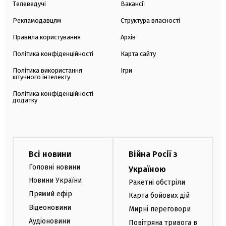
Телеведучі
Вакансії
Рекламодавцям
Структура власності
Правила користування
Архів
Політика конфіденційності
Карта сайту
Політика використання
Ігри
штучного інтелекту
Політика конфіденційності
додатку
Всі новини
Війна Росії з
Головні новини
Україною
Новини України
Ракетні обстріли
Прямий ефір
Карта бойових дій
Відеоновини
Мирні переговори
Аудіоновини
Повітряна тривога в