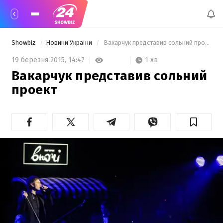
Showbiz
Новини України
 Вакарчук представив сольний проект 
1 хв
19 березня 2015,
14:47
Вакарчук представив сольний
проект