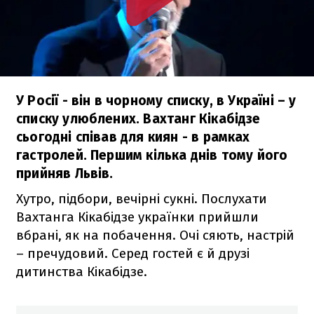
У Росії - він в чорному списку, в Україні – у
списку улюблених. Вахтанг Кікабідзе
сьогодні співав для киян - в рамках
гастролей. Першим кілька днів тому його
прийняв Львів.
Хутро, підбори, вечірні сукні. Послухати
Вахтанга Кікабідзе українки прийшли
вбрані, як на побачення. Очі сяють, настрій
– пречудовий. Серед гостей є й друзі
дитинства Кікабідзе.