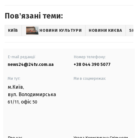
Повʼязані теми:
КИЇВ
НОВИНИ КУЛЬТУРИ
НОВИНИ КИЄВА
SHO
E-mail редакції
Номер телефону:
news24@24tv.com.ua
+38 044 390 5077
Ми тут:
Ми в соцмережах:
м.Київ
,
вул. Володимирська
офіс
61/11,
50
Про нас
Угода Користувача Спільноти