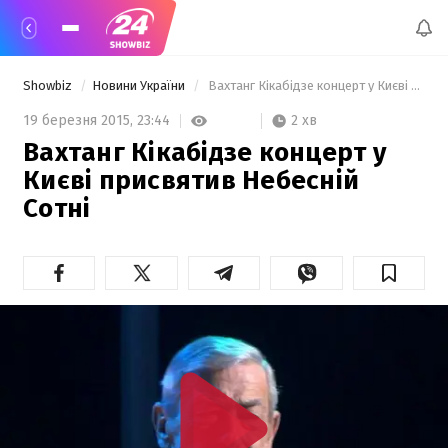
Showbiz
Новини України
 Вахтанг Кікабідзе концерт у Києві присвятив Небесній Сотні 
2 хв
19 березня 2015,
23:44
Вахтанг Кікабідзе концерт у
Києві присвятив Небесній
Сотні