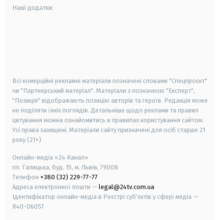
Наші додатки:
android
apple
smart tv
samsung smart tv
Всі комерційні рекламні матеріали позначені словами "Спецпроєкт"
чи "Партнерський матеріал". Матеріали з позначкою "Експерт",
"Позиція" відображають позицію авторів та героїв. Редакція може
не поділяти їхніх поглядів. Детальніше щодо реклами та правил
цитування можна ознайомитись в правилах користування сайтом.
Усі права захищені.
Матеріали сайту призначені для осіб старше
21
року (21+)
Онлайн-медіа «24 Канал»
пл. Галицька, буд. 15, м. Львів, 79008
Телефон
+380 (32) 229-77-77
Адреса електронної пошти —
legal@24tv.com.ua
Ідентифікатор онлайн-медіа в Реєстрі суб'єктів у сфері медіа —
R40-06057