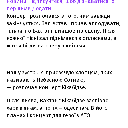
новини
Підписуйтеся, щоб дізнаватися їх
першими
Додати
Концерт розпочався з того, чим завжди
закінчується. Зал встав і почав аплодувати,
тільки-но Вахтанг вийшов на сцену. Після
кожної пісні зал піднімався з оплесками, а
жінки бігли на сцену з квітами.
Нашу зустріч я присвячую хлопцям, яких
називають Небесною Сотнею,
— розпочав концерт Кікабідзе.
Після Києва, Вахтанг Кікабідзе заспіває
харків'янам, а потім – одеситам. В його
планах і концерт для героїв АТО.