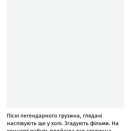
Пісні легендарного грузина, глядачі
наспівують ще у холі. Згадують фільми. На
концерт мабуть прийшла вся столична