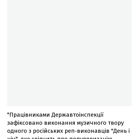
"Працівниками Державтоінспекції
зафіксовано виконання музичного твору
одного з російських реп-виконавців "День і
ніч", яке свідчить про популяризацію