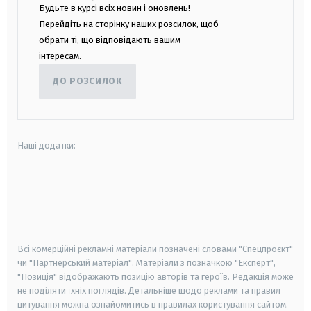
Будьте в курсі всіх новин і оновлень!
Перейдіть на сторінку наших розсилок, щоб
обрати ті, що відповідають вашим
інтересам.
ДО РОЗСИЛОК
Наші додатки:
android
apple
smart tv
samsung smart tv
Всі комерційні рекламні матеріали позначені словами "Спецпроєкт"
чи "Партнерський матеріал". Матеріали з позначкою "Експерт",
"Позиція" відображають позицію авторів та героїв. Редакція може
не поділяти їхніх поглядів. Детальніше щодо реклами та правил
цитування можна ознайомитись в правилах користування сайтом.