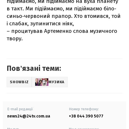
підіймаємо, ми підіймаємо на вуха планету
в такт. Ми підіймаємо, ми підіймаємо біло-
синьо-червоний прапор. Хто втомився, той
і слабак, зупинитися ніяк,
– процитував Артеменко слова музичного
твору.
Повʼязані теми:
SHOWBIZ
МУЗИКА
E-mail редакції
Номер телефону:
news24@24tv.com.ua
+38 044 390 5077