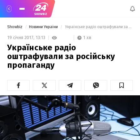
Showbiz
Новини України
 Українське радіо оштрафували за російську пропаганду 
1 хв
19 січня 2017,
13:13
Українське радіо
оштрафували за російську
пропаганду