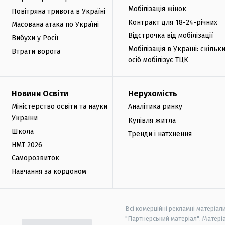
Мобілізація жінок
Повітряна тривога в Україні
Контракт для 18-24-річних
Масована атака по Україні
Відстрочка від мобілізації
Вибухи у Росії
Мобілізація в Україні: скільк
Втрати ворога
осіб мобілізує ТЦК
Новини Освіти
Нерухомість
Міністерство освіти та науки
Аналітика ринку
України
Купівля житла
Школа
Тренди і натхнення
НМТ 2026
Саморозвиток
Навчання за кордоном
Всі комерційні рекламні матеріал
"Партнерський матеріал". Матеріа