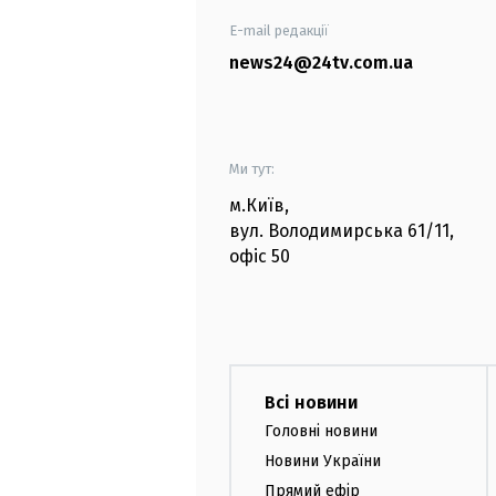
E-mail редакції
news24@24tv.com.ua
Ми тут:
м.Київ
,
вул. Володимирська
61/11,
офіс
50
Всі новини
Головні новини
Новини України
Прямий ефір