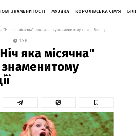
ТОВІ ЗНАМЕНИТОСТІ
МУЗИКА
КОРОЛІВСЬКА СІМ'Я
БІЛ
ка "Ніч яка місячна" пролунала у знаменитому театрі Венеції 
1 хв
Ніч яка місячна"
 знаменитому
ії