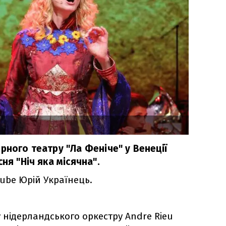
рного театру "Ла Феніче" у Венеції
ня "Ніч яка місячна".
ube Юрій Українець.
 нідерландського оркестру Andre Rieu