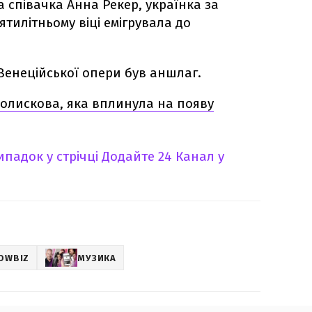
 співачка Анна Рекер, українка за
тилітньому віці емігрувала до
 Венеційської опери був аншлаг.
колискова, яка вплинула на появу
падок у стрічці
Додайте 24 Канал у
OWBIZ
МУЗИКА