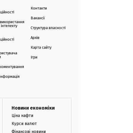
Контакти
ційності
Вакансії
 використання
 інтелекту
Структура власності
Архів
ційності
Карта сайту
ристувача
и
Ігри
коментування
 інформація
Новини економіки
Ціна нафти
Курси валют
Фінансові новини