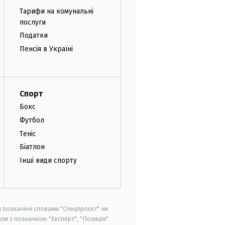
Тарифи на комунальні
послуги
Податки
и
Пенсія в Україні
Спорт
Бокс
Футбол
Теніс
Біатлон
Інші види спорту
и позначені словами "Спецпроєкт" чи
ли з позначкою "Експерт", "Позиція"