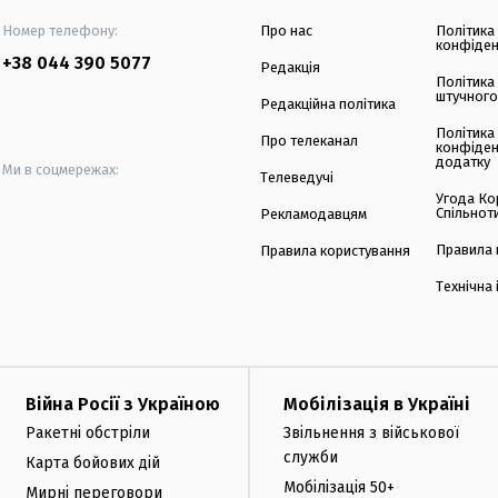
Номер телефону:
Про нас
Політика
конфіден
+38 044 390 5077
Редакція
Політика
штучного
Редакційна політика
Політика
Про телеканал
конфіден
додатку
Ми в соцмережах:
Телеведучі
Угода Ко
Спільнот
Рекламодавцям
Правила 
Правила користування
Технічна
Війна Росії з Україною
Мобілізація в Україні
Ракетні обстріли
Звільнення з військової
служби
Карта бойових дій
Мобілізація 50+
Мирні переговори