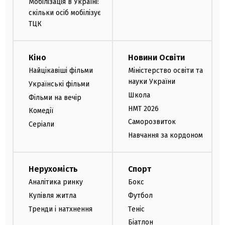
Мобілізація в Україні:
скільки осіб мобілізує
ТЦК
Кіно
Новини Освіти
Найцікавіші фільми
Міністерство освіти та
науки України
Українські фільми
Школа
Фільми на вечір
НМТ 2026
Комедії
Саморозвиток
Серіали
Навчання за кордоном
Нерухомість
Спорт
Аналітика ринку
Бокс
Купівля житла
Футбол
Тренди і натхнення
Теніс
Біатлон