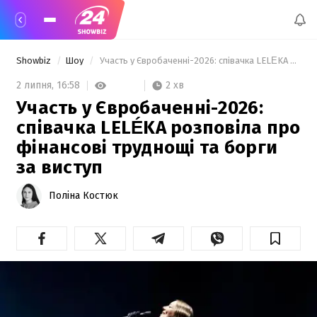
Showbiz
Шоу
 Участь у Євробаченні-2026: співачка LELÉKA розповіла про фінансові труднощі та борги за виступ 
2 хв
2 липня,
16:58
Участь у Євробаченні-2026:
співачка LELÉKA розповіла про
фінансові труднощі та борги
за виступ
Поліна Костюк