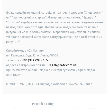
smart tv
samsung smart tv
Всі комерційні рекламні матеріали позначені словами "Спецпроєкт"
чи "Партнерський матеріал". Матеріали з позначкою "Експерт",
"Позиція" відображають позицію авторів та героїв. Редакція може
не поділяти їхніх поглядів. Детальніше щодо реклами та правил
цитування можна ознайомитись в правилах користування сайтом.
Усі права захищені.
Матеріали сайту призначені для осіб старше
21
року (21+)
Онлайн-медіа «24 Канал»
пл. Галицька, буд. 15, м. Львів, 79008
Телефон
+380 (32) 229-77-77
Адреса електронної пошти —
legal@24tv.com.ua
Ідентифікатор онлайн-медіа в Реєстрі суб'єктів у сфері медіа —
R40-06057
© 2005—2026,
ПрАТ «Телерадіокомпанія "Люкс"», 24 Канал.
Розробка сайту
-