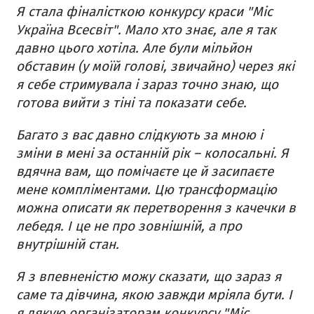
Я стала фіналісткою конкурсу краси "Міс
Україна Всесвіт". Мало хто знає, але я так
давно цього хотіла. Але були мільйон
обставин (у моїй голові, звичайно) через які
я себе стримувала і зараз точно знаю, що
готова вийти з тіні та показати себе.
Багато з вас давно слідкують за мною і
зміни в мені за останній рік – колосальні. Я
вдячна вам, що помічаєте це й засипаєте
мене компліментами. Цю трансформацію
можна описати як перетворення з качечки в
лебедя. І це не про зовнішній, а про
внутрішній стан.
Я з впевненістю можу сказати, що зараз я
саме та дівчина, якою завжди мріяла бути. І
я дякую організаторам конкурсу "Міс