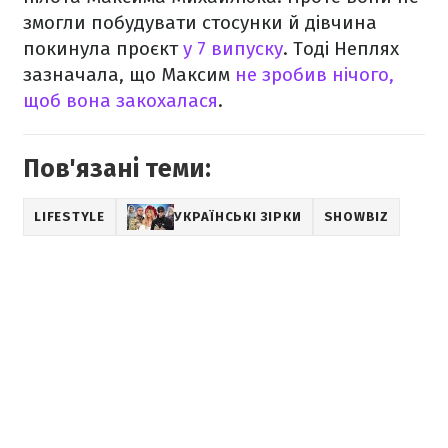
змогли побудувати стосунки й дівчина
покинула проєкт
у 7 випуску
. Тоді Неплях
зазначала, що Максим
не зробив нічого,
щоб вона закохалася
.
Пов'язані теми:
LIFESTYLE
УКРАЇНСЬКІ ЗІРКИ
SHOWBIZ