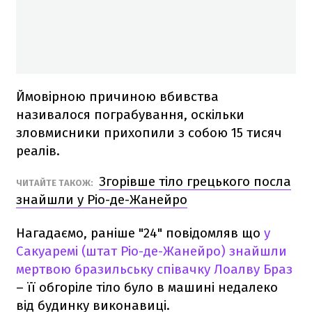
Ймовірною причиною вбивства
називалося пограбування, оскільки
зловмисники прихопили з собою 15 тисяч
реалів.
Згорівше тіло грецького посла
ЧИТАЙТЕ ТАКОЖ:
знайшли у Ріо-де-Жанейро
Нагадаємо, раніше "24" повідомляв що
у
Сакуаремі (штат Ріо-де-Жанейро) знайшли
мертвою бразильську співачку Лоалву Браз
– її обгоріле тіло було в машині недалеко
від будинку виконавиці.