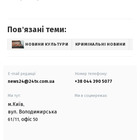
Повʼязані теми:
НОВИНИ КУЛЬТУРИ
КРИМІНАЛЬНІ НОВИНИ
БР
E-mail редакції
Номер телефону:
news24@24tv.com.ua
+38 044 390 5077
Ми тут:
Ми в соцмережах:
м.Київ
,
вул. Володимирська
офіс
61/11,
50