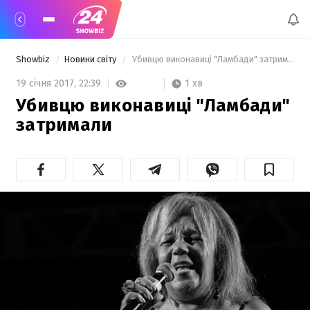
Showbiz
Новини світу
 Убивцю виконавиці "Ламбади" затримали  
1 хв
19 січня 2017,
22:39
Убивцю виконавиці "Ламбади"
затримали