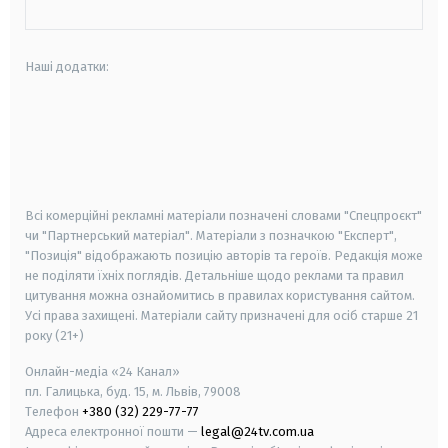
Наші додатки:
android
apple
smart tv
samsung smart tv
Всі комерційні рекламні матеріали позначені словами "Спецпроєкт"
чи "Партнерський матеріал". Матеріали з позначкою "Експерт",
"Позиція" відображають позицію авторів та героїв. Редакція може
не поділяти їхніх поглядів. Детальніше щодо реклами та правил
цитування можна ознайомитись в правилах користування сайтом.
Усі права захищені.
Матеріали сайту призначені для осіб старше
21
року (21+)
Онлайн-медіа «24 Канал»
пл. Галицька, буд. 15, м. Львів, 79008
Телефон
+380 (32) 229-77-77
Адреса електронної пошти —
legal@24tv.com.ua